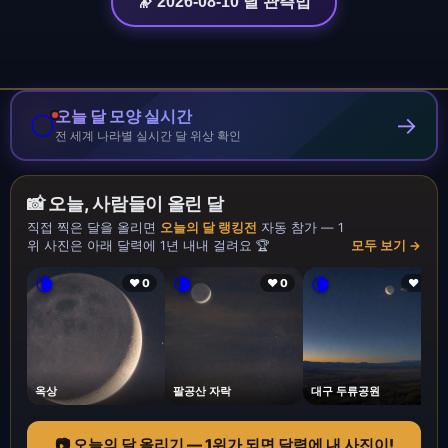
🔭 2026-08-10 달 관측법
오늘 달 모양 실시간
🌕
→
전 세계 나라별 실시간 달 위상 확인
📸 오늘, 사람들이 올린 달
직접 찍은 달을 올리면
오늘의 달 랭킹전
자동 참가 — 1
위 사진은 아래 달력에 1년 내내 걸려요 🏆
모두 보기 →
🌘
🌘
🌘
❤ 0
❤ 0
❤ 1
옥상
팔공산 자락
대구 두류공원
📷 오늘의 달 올리기 — 1위가 되면 달력에 내 사진이!