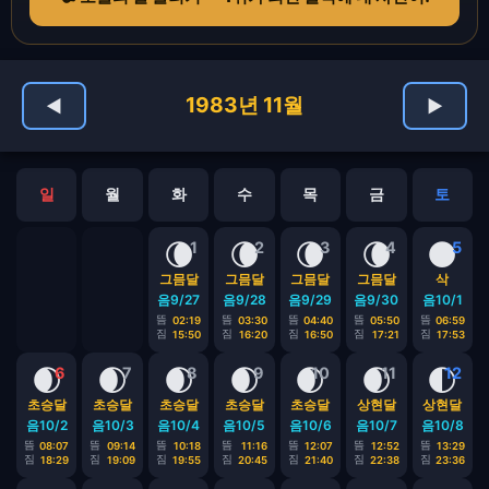
1983년 11월
◀
▶
일
월
화
수
목
금
토
🌘
🌘
🌘
🌘
🌑
1
2
3
4
5
그믐달
그믐달
그믐달
그믐달
삭
음9/27
음9/28
음9/29
음9/30
음10/1
뜸
뜸
뜸
뜸
뜸
02:19
03:30
04:40
05:50
06:59
짐
짐
짐
짐
짐
15:50
16:20
16:50
17:21
17:53
🌒
🌒
🌒
🌒
🌒
🌒
🌓
6
7
8
9
10
11
12
초승달
초승달
초승달
초승달
초승달
상현달
상현달
음10/2
음10/3
음10/4
음10/5
음10/6
음10/7
음10/8
뜸
뜸
뜸
뜸
뜸
뜸
뜸
08:07
09:14
10:18
11:16
12:07
12:52
13:29
짐
짐
짐
짐
짐
짐
짐
18:29
19:09
19:55
20:45
21:40
22:38
23:36