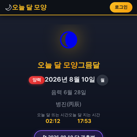
🌙
오늘 달 모양
로그인
🌘
오늘 달 모양
그믐달
2026년 8월 10일
월
양력
음력 6월 28일
병진(丙辰)
오늘 달 뜨는 시간
오늘 달 지는 시간
02:12
17:53