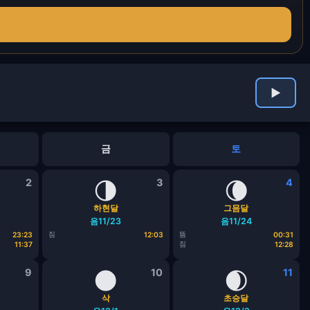
▶
금
토
2
🌗
3
🌘
4
하현달
그믐달
음11/23
음11/24
짐
뜸
23:23
12:03
00:31
짐
11:37
12:28
9
🌑
10
🌒
11
삭
초승달