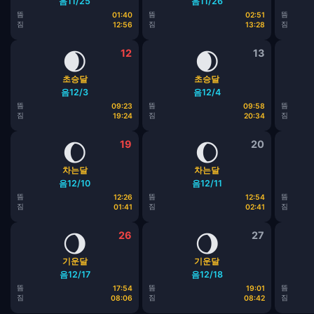
음11/25
음11/26
뜸
뜸
뜸
01:40
02:51
짐
짐
짐
12:56
13:28
🌒
12
🌒
13
초승달
초승달
음12/3
음12/4
뜸
뜸
뜸
09:23
09:58
짐
짐
짐
19:24
20:34
🌔
19
🌔
20
차는달
차는달
음12/10
음12/11
뜸
뜸
뜸
12:26
12:54
짐
짐
짐
01:41
02:41
🌖
26
🌖
27
기운달
기운달
음12/17
음12/18
뜸
뜸
뜸
17:54
19:01
짐
짐
짐
08:06
08:42