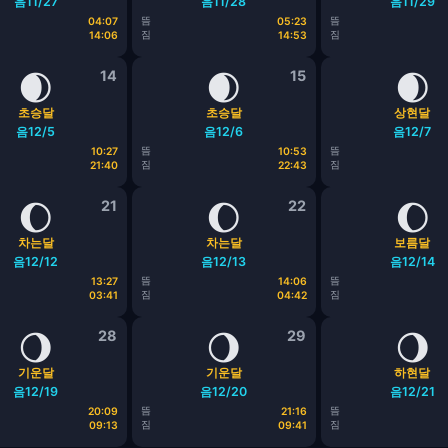
음11/27
음11/28
음11/29
뜸
뜸
04:07
05:23
짐
짐
14:06
14:53
🌒
14
🌒
15
🌒
초승달
초승달
상현달
음12/5
음12/6
음12/7
뜸
뜸
10:27
10:53
짐
짐
21:40
22:43
🌔
21
🌔
22
🌔
차는달
차는달
보름달
음12/12
음12/13
음12/14
뜸
뜸
13:27
14:06
짐
짐
03:41
04:42
🌖
28
🌖
29
🌖
기운달
기운달
하현달
음12/19
음12/20
음12/21
뜸
뜸
20:09
21:16
짐
짐
09:13
09:41