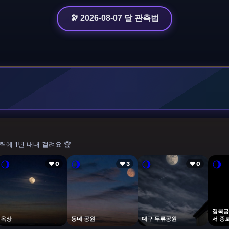
🔭 2026-08-07 달 관측법
력에 1년 내내 걸려요 🏆
🌖
🌖
🌖
🌖
❤ 0
❤ 3
❤ 0
경복궁
옥상
동네 공원
대구 두류공원
서 종