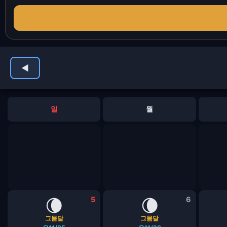
◀
일
월
🌘
5
🌘
6
그믐달
그믐달