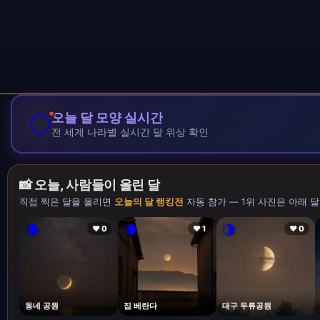
🌕
오늘 달 모양 실시간
전 세계 나라별 실시간 달 위상 확인
📸 오늘, 사람들이 올린 달
직접 찍은 달을 올리면
오늘의 달 랭킹전
자동 참가 — 1위 사진은 아래 달
🌘
🌘
🌗
❤ 0
❤ 1
❤ 0
동네 공원
집 베란다
대구 두류공원