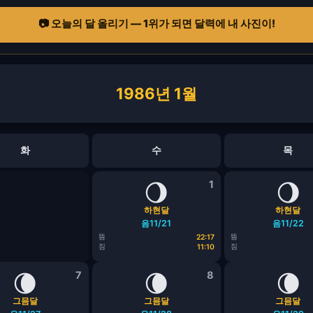
📷 오늘의 달 올리기 — 1위가 되면 달력에 내 사진이!
1986년 1월
화
수
목
🌖
1
🌖
하현달
하현달
음11/21
음11/22
뜸
뜸
22:17
짐
짐
11:10
🌘
7
🌘
8
🌘
그믐달
그믐달
그믐달