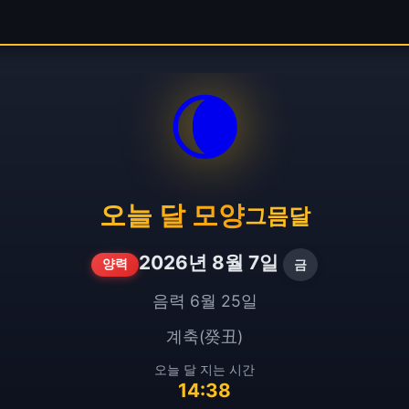
🌘
오늘 달 모양
그믐달
2026년 8월 7일
금
양력
음력 6월 25일
계축(癸丑)
오늘 달 지는 시간
14:38