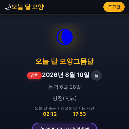
🌙
오늘 달 모양
로그인
🌘
오늘 달 모양
그믐달
2026년 8월 10일
월
양력
음력 6월 28일
병진(丙辰)
오늘 달 뜨는 시간
오늘 달 지는 시간
02:12
17:53