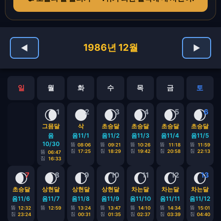
1986년 12월
◀
▶
일
월
화
수
목
금
토
🌘
🌑
🌒
🌒
🌒
🌒
1
2
3
4
5
6
그믐달
삭
초승달
초승달
초승달
초승달
음
음11/1
음11/2
음11/3
음11/4
음11/5
10/30
뜸
뜸
뜸
뜸
뜸
08:06
09:21
10:26
11:18
11:59
짐
짐
짐
짐
짐
17:25
18:29
19:42
20:58
22:13
뜸
06:47
짐
16:33
🌒
🌒
🌓
🌔
🌔
🌔
🌔
7
8
9
10
11
12
13
초승달
상현달
상현달
상현달
차는달
차는달
차는달
음11/6
음11/7
음11/8
음11/9
음11/10
음11/11
음11/12
뜸
뜸
뜸
뜸
뜸
뜸
뜸
12:32
12:59
13:24
13:47
14:10
14:34
15:01
짐
짐
짐
짐
짐
짐
23:24
00:31
01:35
02:37
03:39
04:40