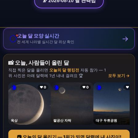
🔭 2026-08-10 달 관측법
오늘 달 모양 실시간
🌕
→
전 세계 나라별 실시간 달 위상 확인
📸 오늘, 사람들이 올린 달
직접 찍은 달을 올리면
오늘의 달 랭킹전
자동 참가 — 1
위 사진은 아래 달력에 1년 내내 걸려요 🏆
모두 보기 →
🌘
🌘
🌘
❤ 0
❤ 0
❤ 1
옥상
팔공산 자락
대구 두류공원
📷 오늘의 달 올리기 — 1위가 되면 달력에 내 사진이!