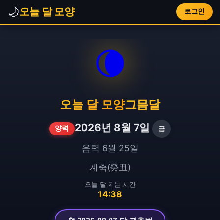
🌙
오늘 달 모양
로그인
🌘
오늘 달 모양
그믐달
2026년 8월 7일
금
양력
음력 6월 25일
계축(癸丑)
오늘 달 지는 시간
14:38