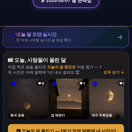
🔭 2026-08-07 달 관측법
오늘 달 모양 실시간
🌕
→
전 세계 나라별 실시간 달 위상 확인
📸 오늘, 사람들이 올린 달
직접 찍은 달을 올리면
오늘의 달 랭킹전
자동 참가 — 1
위 사진은 아래 달력에 1년 내내 걸려요 🏆
모두 보기 →
🌘
🌘
🌗
❤ 0
❤ 1
❤ 0
동네 공원
집 베란다
대구 두류공원
📷 오늘의 달 올리기 — 1위가 되면 달력에 내 사진이!