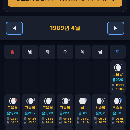
1989년 4월
◀
▶
일
월
화
수
목
금
토
🌘
1
그믐달
음2/25
뜸
03:16
짐
13:05
🌘
🌘
🌘
🌘
🌑
🌒
🌒
2
3
4
5
6
7
8
그믐달
그믐달
그믐달
그믐달
삭
초승달
초승달
음2/26
음2/27
음2/28
음2/29
음3/1
음3/2
음3/3
뜸
뜸
뜸
뜸
뜸
뜸
뜸
03:54
04:26
04:55
05:23
05:52
06:23
06:58
짐
짐
짐
짐
짐
짐
짐
14:18
15:32
16:47
18:02
19:19
20:37
21:55