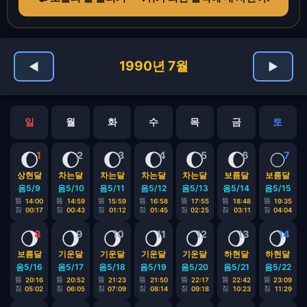
1990년 7월
◀
▶
일
월
화
수
목
금
토
🌔
🌔
🌔
🌔
🌔
🌔
🌕
1
2
3
4
5
6
7
상현달
차는달
차는달
차는달
차는달
보름달
보름달
음5/9
음5/10
음5/11
음5/12
음5/13
음5/14
음5/15
뜸
뜸
뜸
뜸
뜸
뜸
뜸
14:00
14:59
15:59
16:58
17:55
18:48
19:35
짐
짐
짐
짐
짐
짐
짐
00:17
00:43
01:12
01:45
02:25
03:11
04:04
🌖
🌖
🌖
🌖
🌖
🌖
🌖
8
9
10
11
12
13
14
보름달
기운달
기운달
기운달
기운달
하현달
하현달
음5/16
음5/17
음5/18
음5/19
음5/20
음5/21
음5/22
뜸
뜸
뜸
뜸
뜸
뜸
뜸
20:16
20:52
21:23
21:50
22:17
22:42
23:09
짐
짐
짐
짐
짐
짐
짐
05:02
06:05
07:09
08:14
09:18
10:23
11:29