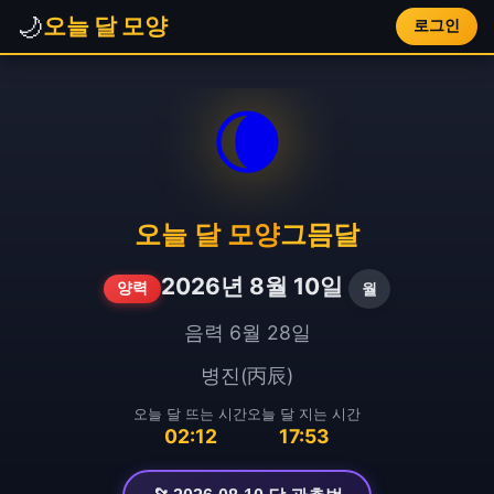
🌙
오늘 달 모양
로그인
🌘
오늘 달 모양
그믐달
2026년 8월 10일
월
양력
음력 6월 28일
병진(丙辰)
오늘 달 뜨는 시간
오늘 달 지는 시간
02:12
17:53