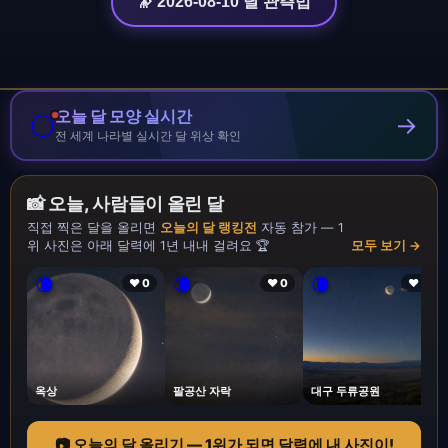
🔭 2026-08-10 달 관측법
오늘 달 모양 실시간
🌕
→
전 세계 나라별 실시간 달 위상 확인
📸 오늘, 사람들이 올린 달
직접 찍은 달을 올리면
오늘의 달 랭킹전
자동 참가 — 1
위 사진은 아래 달력에 1년 내내 걸려요 🏆
모두 보기 →
🌘
🌘
🌘
❤ 0
❤ 0
❤ 1
옥상
팔공산 자락
대구 두류공원
📷 오늘의 달 올리기 — 1위가 되면 달력에 내 사진이!