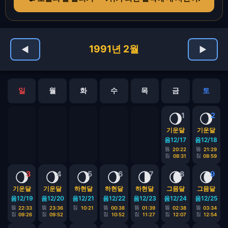
1991년 2월
◀
▶
일
월
화
수
목
금
토
🌖
🌖
1
2
기운달
기운달
음12/17
음12/18
뜸
뜸
20:22
21:29
짐
짐
08:31
08:59
🌖
🌖
🌖
🌖
🌗
🌘
🌘
3
4
5
6
7
8
9
기운달
기운달
하현달
하현달
하현달
그믐달
그믐달
음12/19
음12/20
음12/21
음12/22
음12/23
음12/24
음12/25
뜸
뜸
짐
뜸
뜸
뜸
뜸
22:33
23:36
10:21
00:38
01:39
02:38
03:34
짐
짐
짐
짐
짐
짐
09:26
09:52
10:52
11:27
12:07
12:54