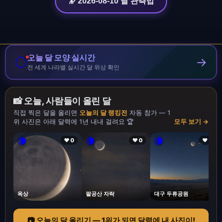
🔭 2026-08-10 달 관측법
오늘 달 모양 실시간
🌕
→
전 세계 나라별 실시간 달 위상 확인
📸 오늘, 사람들이 올린 달
직접 찍은 달을 올리면
오늘의 달 랭킹전
자동 참가 — 1
위 사진은 아래 달력에 1년 내내 걸려요 🏆
모두 보기 →
🌘
🌘
🌘
❤ 0
❤ 0
❤ 1
옥상
팔공산 자락
대구 두류공원
📷 오늘의 달 올리기 — 1위가 되면 달력에 내 사진이!