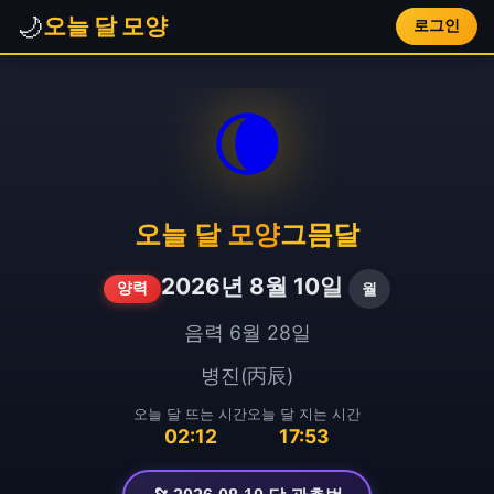
🌙
오늘 달 모양
로그인
🌘
오늘 달 모양
그믐달
2026년 8월 10일
월
양력
음력 6월 28일
병진(丙辰)
오늘 달 뜨는 시간
오늘 달 지는 시간
02:12
17:53