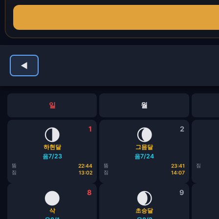
◀
일
월
🌗
1
🌘
2
하현달
그믐달
음7/23
음7/24
뜸
뜸
짐
22:44
23:41
짐
짐
13:02
14:07
🌑
8
🌒
9
삭
초승달