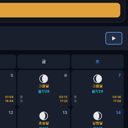
▶
금
토
5
🌘
6
🌘
7
그믐달
그믐달
음7/28
음7/29
뜸
뜸
01:59
03:13
04:26
짐
짐
16:44
17:22
17:56
12
🌒
13
🌒
14
초승달
상현달