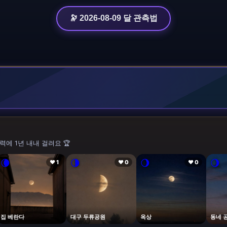
🔭 2026-08-09 달 관측법
력에 1년 내내 걸려요 🏆
🌘
🌗
🌖
🌖
❤ 1
❤ 0
❤ 0
집 베란다
대구 두류공원
옥상
동네 