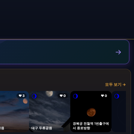
→
모두 보기 →
🌖
🌖
🌖
❤ 3
❤ 0
❤ 0
경복궁 전철역 1번출구에
공원
대구 두류공원
서 종로방향