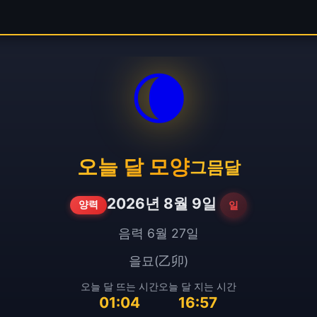
🌘
오늘 달 모양
그믐달
2026년 8월 9일
일
양력
음력 6월 27일
을묘(乙卯)
오늘 달 뜨는 시간
오늘 달 지는 시간
01:04
16:57