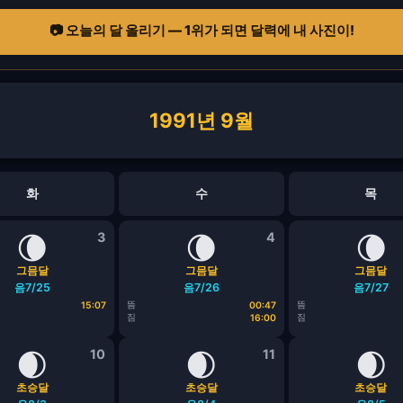
📷 오늘의 달 올리기 — 1위가 되면 달력에 내 사진이!
1991년 9월
화
수
목
🌘
3
🌘
4
🌘
그믐달
그믐달
그믐달
음7/25
음7/26
음7/27
뜸
뜸
15:07
00:47
짐
짐
16:00
🌒
10
🌒
11
🌒
초승달
초승달
초승달