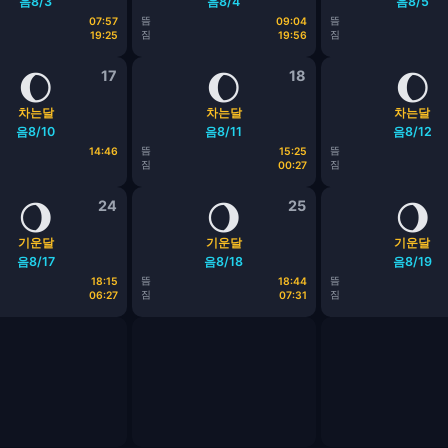
음8/3
음8/4
음8/5
뜸
뜸
07:57
09:04
짐
짐
19:25
19:56
🌔
17
🌔
18
🌔
차는달
차는달
차는달
음8/10
음8/11
음8/12
뜸
뜸
14:46
15:25
짐
짐
00:27
🌖
24
🌖
25
🌖
기운달
기운달
기운달
음8/17
음8/18
음8/19
뜸
뜸
18:15
18:44
짐
짐
06:27
07:31