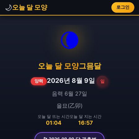
🌙
오늘 달 모양
로그인
🌘
오늘 달 모양
그믐달
2026년 8월 9일
일
양력
음력 6월 27일
을묘(乙卯)
오늘 달 뜨는 시간
오늘 달 지는 시간
01:04
16:57