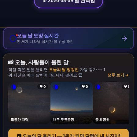
🔭 2026-08-09 달 관측법
오늘 달 모양 실시간
🌕
→
전 세계 나라별 실시간 달 위상 확인
📸 오늘, 사람들이 올린 달
직접 찍은 달을 올리면
오늘의 달 랭킹전
자동 참가 — 1
위 사진은 아래 달력에 1년 내내 걸려요 🏆
모두 보기 →
🌘
🌘
🌘
❤ 0
❤ 0
❤ 0
팔공산 자락
대구 두류공원
동네 공원
📷 오늘의 달 올리기 — 1위가 되면 달력에 내 사진이!