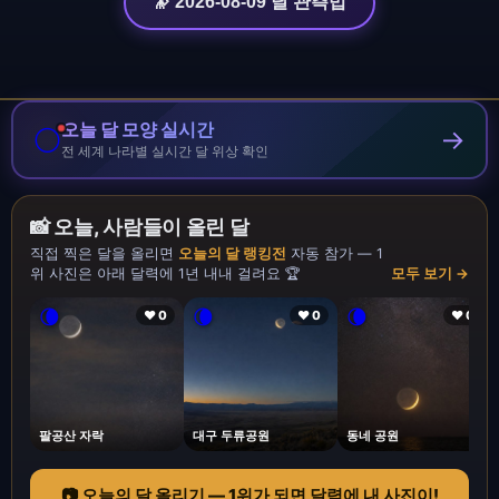
🔭 2026-08-09 달 관측법
오늘 달 모양 실시간
🌕
→
전 세계 나라별 실시간 달 위상 확인
📸 오늘, 사람들이 올린 달
직접 찍은 달을 올리면
오늘의 달 랭킹전
자동 참가 — 1
위 사진은 아래 달력에 1년 내내 걸려요 🏆
모두 보기 →
🌘
🌘
🌘
❤ 0
❤ 0
❤ 0
팔공산 자락
대구 두류공원
동네 공원
📷 오늘의 달 올리기 — 1위가 되면 달력에 내 사진이!