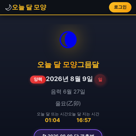
🌙
오늘 달 모양
로그인
🌘
오늘 달 모양
그믐달
2026년 8월 9일
일
양력
음력 6월 27일
을묘(乙卯)
오늘 달 뜨는 시간
오늘 달 지는 시간
01:04
16:57