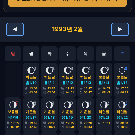
1993년 2월
◀
▶
일
월
화
수
목
금
토
🌔
🌔
🌔
🌔
🌔
🌕
1
2
3
4
5
6
차는달
차는달
차는달
차는달
보름달
보름달
음1/10
음1/11
음1/12
음1/13
음1/14
음1/15
뜸
뜸
뜸
뜸
뜸
뜸
12:09
12:57
13:53
14:57
16:07
17:20
짐
짐
짐
짐
짐
짐
02:02
03:03
04:01
04:57
05:47
06:32
🌖
🌖
🌖
🌖
🌖
🌖
🌖
7
8
9
10
11
12
13
보름달
기운달
기운달
기운달
기운달
하현달
하현달
음1/16
음1/17
음1/18
음1/19
음1/20
음1/21
음1/22
뜸
뜸
뜸
뜸
뜸
짐
뜸
18:35
19:49
21:03
22:15
23:26
10:11
00:34
짐
짐
짐
짐
짐
짐
07:12
07:49
08:24
08:58
09:34
10:53