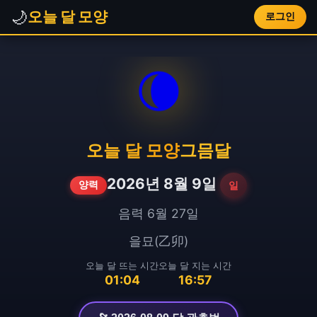
🌙
오늘 달 모양
로그인
🌘
오늘 달 모양
그믐달
2026년 8월 9일
일
양력
음력 6월 27일
을묘(乙卯)
오늘 달 뜨는 시간
오늘 달 지는 시간
01:04
16:57