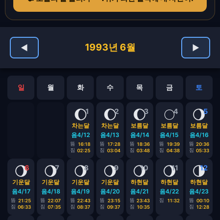
1993년 6월
◀
▶
일
월
화
수
목
금
토
🌔
🌔
🌔
🌕
🌖
1
2
3
4
5
차는달
차는달
보름달
보름달
보름달
음4/12
음4/13
음4/14
음4/15
음4/16
뜸
뜸
뜸
뜸
뜸
16:18
17:28
18:36
19:39
20:36
짐
짐
짐
짐
짐
02:25
03:04
03:48
04:38
05:33
🌖
🌖
🌖
🌖
🌖
🌖
🌗
6
7
8
9
10
11
12
기운달
기운달
기운달
기운달
하현달
하현달
하현달
음4/17
음4/18
음4/19
음4/20
음4/21
음4/22
음4/23
뜸
뜸
뜸
뜸
뜸
짐
뜸
21:25
22:07
22:43
23:15
23:43
11:32
00:10
짐
짐
짐
짐
짐
짐
06:33
07:35
08:37
09:37
10:35
12:28