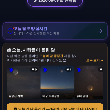
🔭 2026-08-09 달 관측법
오늘 달 모양 실시간
🌕
→
전 세계 나라별 실시간 달 위상 확인
📸 오늘, 사람들이 올린 달
직접 찍은 달을 올리면
오늘의 달 랭킹전
자동 참가 — 1
위 사진은 아래 달력에 1년 내내 걸려요 🏆
모두 보기 →
🌘
🌘
🌘
❤ 0
❤ 1
❤ 0
팔공산 자락
대구 두류공원
동네 공원
📷 오늘의 달 올리기 — 1위가 되면 달력에 내 사진이!