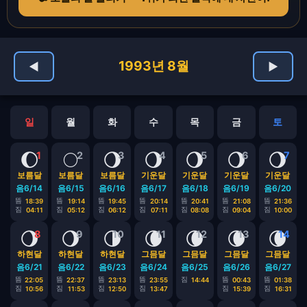
1993년 8월
◀
▶
일
월
화
수
목
금
토
🌔
🌕
🌖
🌖
🌖
🌖
🌖
1
2
3
4
5
6
7
보름달
보름달
보름달
기운달
기운달
기운달
기운달
음6/14
음6/15
음6/16
음6/17
음6/18
음6/19
음6/20
뜸
뜸
뜸
뜸
뜸
뜸
뜸
18:39
19:14
19:45
20:14
20:41
21:08
21:36
짐
짐
짐
짐
짐
짐
짐
04:11
05:12
06:12
07:11
08:08
09:04
10:00
🌖
🌖
🌗
🌘
🌘
🌘
🌘
8
9
10
11
12
13
14
하현달
하현달
하현달
그믐달
그믐달
그믐달
그믐달
음6/21
음6/22
음6/23
음6/24
음6/25
음6/26
음6/27
뜸
뜸
뜸
뜸
짐
뜸
뜸
22:05
22:37
23:13
23:55
14:44
00:43
01:38
짐
짐
짐
짐
짐
짐
10:56
11:53
12:50
13:47
15:39
16:31