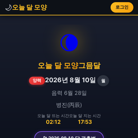
🌙
오늘 달 모양
로그인
🌘
오늘 달 모양
그믐달
2026년 8월 10일
월
양력
음력 6월 28일
병진(丙辰)
오늘 달 뜨는 시간
오늘 달 지는 시간
02:12
17:53