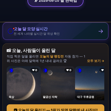
🔭 2026-08-10 달 관측법
오늘 달 모양 실시간
🌕
→
전 세계 나라별 실시간 달 위상 확인
📸 오늘, 사람들이 올린 달
직접 찍은 달을 올리면
오늘의 달 랭킹전
자동 참가 — 1
위 사진은 아래 달력에 1년 내내 걸려요 🏆
모두 보기 →
🌘
🌘
🌘
❤ 0
❤ 0
❤ 1
옥상
팔공산 자락
대구 두류공원
📷 오늘의 달 올리기 — 1위가 되면 달력에 내 사진이!