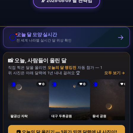
🔭 2026-08-09 달 관측법
오늘 달 모양 실시간
🌕
→
전 세계 나라별 실시간 달 위상 확인
📸 오늘, 사람들이 올린 달
직접 찍은 달을 올리면
오늘의 달 랭킹전
자동 참가 — 1
위 사진은 아래 달력에 1년 내내 걸려요 🏆
모두 보기 →
🌘
🌘
🌘
❤ 0
❤ 0
❤ 0
팔공산 자락
대구 두류공원
동네 공원
📷 오늘의 달 올리기 — 1위가 되면 달력에 내 사진이!