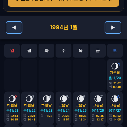
1994년 1월
◀
▶
일
월
화
수
목
금
토
🌖
1
기운달
음11/20
뜸
21:07
짐
09:40
🌖
🌖
🌗
🌘
🌘
🌘
🌘
2
3
4
5
6
7
8
하현달
하현달
하현달
그믐달
그믐달
그믐달
그믐달
음11/21
음11/22
음11/23
음11/24
음11/25
음11/26
음11/27
뜸
뜸
짐
뜸
뜸
뜸
뜸
22:14
23:21
11:22
00:28
01:36
02:45
03:52
짐
짐
짐
짐
짐
짐
10:15
10:48
11:57
12:34
13:17
14:05