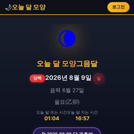
🌙
오늘 달 모양
로그인
🌘
오늘 달 모양
그믐달
2026년 8월 9일
일
양력
음력 6월 27일
을묘(乙卯)
오늘 달 뜨는 시간
오늘 달 지는 시간
01:04
16:57