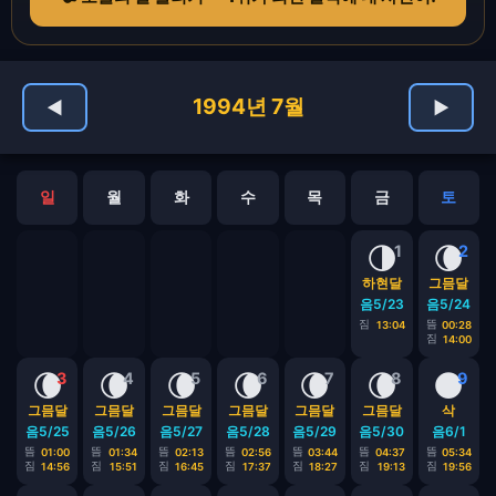
1994년 7월
◀
▶
일
월
화
수
목
금
토
🌗
🌘
1
2
하현달
그믐달
음5/23
음5/24
짐
뜸
13:04
00:28
짐
14:00
🌘
🌘
🌘
🌘
🌘
🌘
🌑
3
4
5
6
7
8
9
그믐달
그믐달
그믐달
그믐달
그믐달
그믐달
삭
음5/25
음5/26
음5/27
음5/28
음5/29
음5/30
음6/1
뜸
뜸
뜸
뜸
뜸
뜸
뜸
01:00
01:34
02:13
02:56
03:44
04:37
05:34
짐
짐
짐
짐
짐
짐
짐
14:56
15:51
16:45
17:37
18:27
19:13
19:56