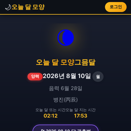
🌙
오늘 달 모양
로그인
🌘
오늘 달 모양
그믐달
2026년 8월 10일
월
양력
음력 6월 28일
병진(丙辰)
오늘 달 뜨는 시간
오늘 달 지는 시간
02:12
17:53