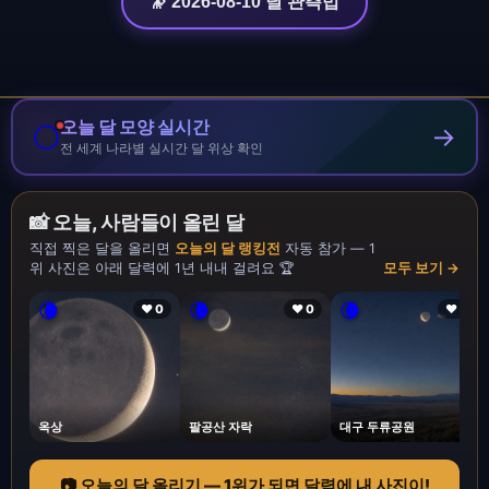
🔭 2026-08-10 달 관측법
오늘 달 모양 실시간
🌕
→
전 세계 나라별 실시간 달 위상 확인
📸 오늘, 사람들이 올린 달
직접 찍은 달을 올리면
오늘의 달 랭킹전
자동 참가 — 1
위 사진은 아래 달력에 1년 내내 걸려요 🏆
모두 보기 →
🌘
🌘
🌘
❤ 0
❤ 0
❤ 1
옥상
팔공산 자락
대구 두류공원
📷 오늘의 달 올리기 — 1위가 되면 달력에 내 사진이!