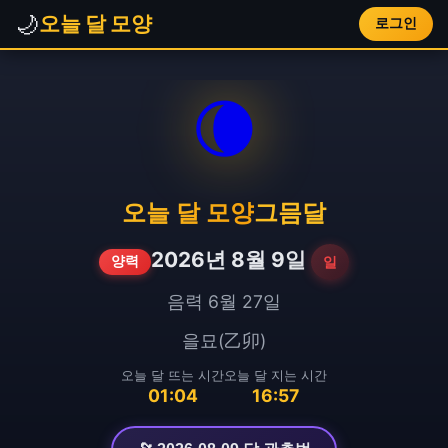
🌙
오늘 달 모양
로그인
🌘
오늘 달 모양
그믐달
2026년 8월 9일
일
양력
음력 6월 27일
을묘(乙卯)
오늘 달 뜨는 시간
오늘 달 지는 시간
01:04
16:57