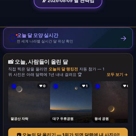
🔭 2026-08-09 달 관측법
오늘 달 모양 실시간
🌕
→
전 세계 나라별 실시간 달 위상 확인
📸 오늘, 사람들이 올린 달
직접 찍은 달을 올리면
오늘의 달 랭킹전
자동 참가 — 1
위 사진은 아래 달력에 1년 내내 걸려요 🏆
모두 보기 →
🌘
🌘
🌘
❤ 0
❤ 1
❤ 0
팔공산 자락
대구 두류공원
동네 공원
📷 오늘의 달 올리기 — 1위가 되면 달력에 내 사진이!