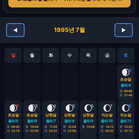
1995년 7월
◀
▶
일
월
화
수
목
금
토
🌒
1
초승달
음6/4
뜸
08:08
짐
21:45
🌒
🌒
🌒
🌓
🌔
🌔
🌔
2
3
4
5
6
7
8
초승달
초승달
상현달
상현달
상현달
차는달
차는달
음6/5
음6/6
음6/7
음6/8
음6/9
음6/10
음6/11
뜸
뜸
뜸
뜸
뜸
뜸
뜸
09:05
10:04
11:03
12:04
13:08
14:13
15:20
짐
짐
짐
짐
짐
짐
22:18
22:50
23:22
23:56
00:32
01:13