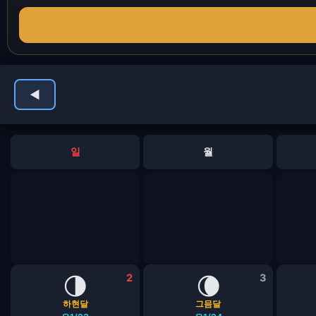
◀
일
월
🌗
2
🌘
3
하현달
그믐달