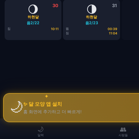
🌖
30
🌗
31
하현달
하현달
음2/22
음2/23
짐
뜸
10:11
00:39
짐
11:04
✦
🌙
✨ 달 모양 앱 설치
✦
홈 화면에 추가하고 더 빠르게!
🌙
👥
달력
사람들