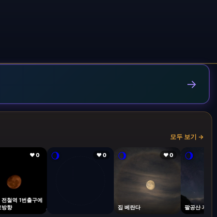
→
모두 보기 →
🌖
🌖
🌖
❤ 0
❤ 0
❤ 0
 전철역 1번출구에
로방향
집 베란다
팔공산 자락