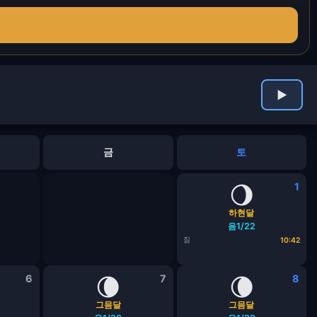
▶
금
토
🌖
1
하현달
음1/22
짐
10:42
6
🌘
7
🌘
8
그믐달
그믐달