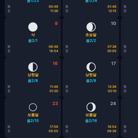
음1/23
음1/24
뜸
뜸
뜸
00:49
01:48
짐
짐
짐
11:26
12:15
🌑
9
🌒
10
삭
초승달
음2/1
음2/2
뜸
뜸
뜸
06:48
07:28
짐
짐
짐
18:54
20:05
🌓
16
🌔
17
상현달
상현달
음2/8
음2/9
뜸
뜸
뜸
11:46
12:36
짐
짐
짐
01:20
02:10
🌕
23
🌖
24
보름달
보름달
음2/15
음2/16
뜸
뜸
뜸
17:59
18:54
짐
짐
짐
05:55
06:26