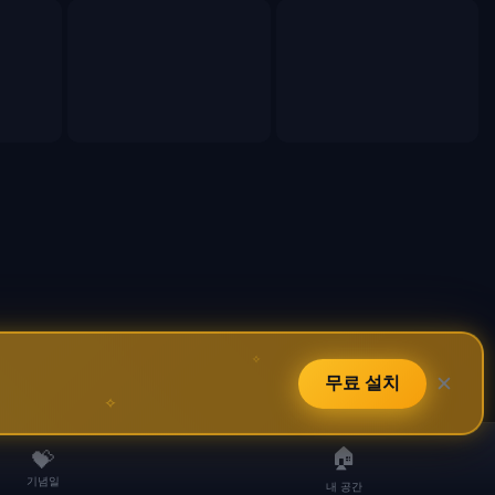
✧
✕
무료 설치
✧
🏠
💝
기념일
내 공간