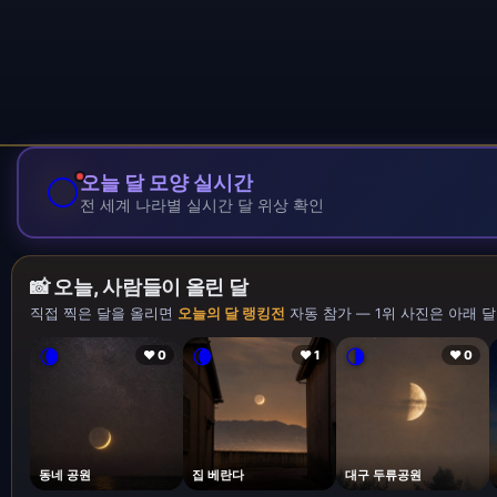
🌕
오늘 달 모양 실시간
전 세계 나라별 실시간 달 위상 확인
📸 오늘, 사람들이 올린 달
직접 찍은 달을 올리면
오늘의 달 랭킹전
자동 참가 — 1위 사진은 아래 달
🌘
🌘
🌗
❤ 0
❤ 1
❤ 0
동네 공원
집 베란다
대구 두류공원