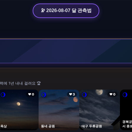
🔭 2026-08-07 달 관측법
력에 1년 내내 걸려요 🏆
🌖
🌖
🌖
🌖
❤ 0
❤ 3
❤ 0
경복궁
옥상
동네 공원
대구 두류공원
서 종