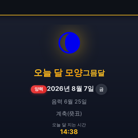
🌘
오늘 달 모양
그믐달
2026년 8월 7일
금
양력
음력 6월 25일
계축(癸丑)
오늘 달 지는 시간
14:38