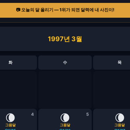
📷 오늘의 달 올리기 — 1위가 되면 달력에 내 사진이!
1997년 3월
화
수
목
🌘
4
🌘
5
🌘
그믐달
그믐달
그믐달