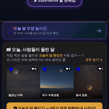
🔭 2026-08-09 달 관측법
오늘 달 모양 실시간
🌕
→
전 세계 나라별 실시간 달 위상 확인
📸 오늘, 사람들이 올린 달
직접 찍은 달을 올리면
오늘의 달 랭킹전
자동 참가 — 1
위 사진은 아래 달력에 1년 내내 걸려요 🏆
모두 보기 →
🌘
🌘
🌘
❤ 0
❤ 1
❤ 0
팔공산 자락
대구 두류공원
동네 공원
📷 오늘의 달 올리기 — 1위가 되면 달력에 내 사진이!