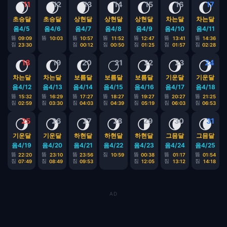
🌒
🌒
🌒
🌓
🌔
🌔
🌔
11
12
13
14
15
16
17
초승달
초승달
상현달
상현달
상현달
차는달
차는달
음4/5
음4/6
음4/7
음4/8
음4/9
음4/10
음4/11
뜸
뜸
뜸
뜸
뜸
뜸
뜸
09:09
10:03
10:57
11:52
12:47
13:41
14:36
짐
짐
짐
짐
짐
짐
23:30
00:12
00:50
01:25
01:57
02:28
🌔
🌔
🌔
🌕
🌖
🌖
🌖
18
19
20
21
22
23
24
차는달
차는달
보름달
보름달
보름달
기운달
기운달
음4/12
음4/13
음4/14
음4/15
음4/16
음4/17
음4/18
뜸
뜸
뜸
뜸
뜸
뜸
뜸
15:32
16:29
17:27
18:27
19:27
20:27
21:25
짐
짐
짐
짐
짐
짐
짐
02:59
03:30
04:03
04:39
05:19
06:03
06:53
🌖
🌖
🌖
🌖
🌗
🌘
🌘
25
26
27
28
29
30
31
기운달
기운달
하현달
하현달
하현달
그믐달
그믐달
음4/19
음4/20
음4/21
음4/22
음4/23
음4/24
음4/25
뜸
뜸
뜸
짐
뜸
뜸
뜸
22:20
23:10
23:56
10:59
00:38
01:17
01:54
짐
짐
짐
짐
짐
짐
07:49
08:49
09:53
12:05
13:12
14:18
AD