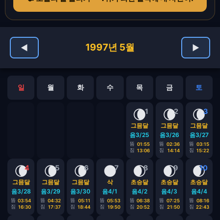
1997년 5월
◀
▶
일
월
화
수
목
금
토
🌘
🌘
🌘
1
2
3
그믐달
그믐달
그믐달
음3/25
음3/26
음3/27
뜸
뜸
뜸
01:55
02:36
03:15
짐
짐
짐
13:06
14:14
15:22
🌘
🌘
🌘
🌑
🌒
🌒
🌒
4
5
6
7
8
9
10
그믐달
그믐달
그믐달
삭
초승달
초승달
초승달
음3/28
음3/29
음3/30
음4/1
음4/2
음4/3
음4/4
뜸
뜸
뜸
뜸
뜸
뜸
뜸
03:54
04:32
05:11
05:53
06:38
07:25
08:16
짐
짐
짐
짐
짐
짐
짐
16:30
17:37
18:44
19:50
20:52
21:50
22:43