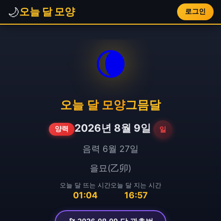
🌙
오늘 달 모양
로그인
🌘
오늘 달 모양
그믐달
2026년 8월 9일
일
양력
음력 6월 27일
을묘(乙卯)
오늘 달 뜨는 시간
오늘 달 지는 시간
01:04
16:57