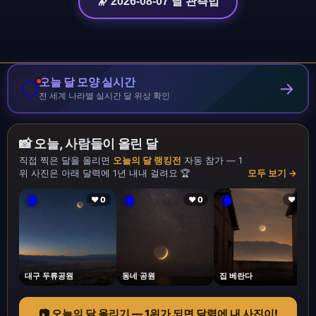
🔭 2026-08-07 달 관측법
오늘 달 모양 실시간
🌕
→
전 세계 나라별 실시간 달 위상 확인
📸 오늘, 사람들이 올린 달
직접 찍은 달을 올리면
오늘의 달 랭킹전
자동 참가 — 1
위 사진은 아래 달력에 1년 내내 걸려요 🏆
모두 보기 →
🌘
🌘
🌘
❤ 0
❤ 0
❤ 1
대구 두류공원
동네 공원
집 베란다
📷 오늘의 달 올리기 — 1위가 되면 달력에 내 사진이!