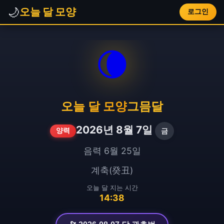
🌙
오늘 달 모양
로그인
🌘
오늘 달 모양
그믐달
2026년 8월 7일
금
양력
음력 6월 25일
계축(癸丑)
오늘 달 지는 시간
14:38