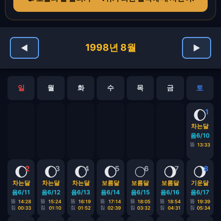
1998년 8월
◀
▶
일
월
화
수
목
금
토
🌔
1
차는달
음6/10
뜸
13:33
🌔
🌔
🌔
🌔
🌕
🌖
🌖
2
3
4
5
6
7
8
차는달
차는달
차는달
보름달
보름달
보름달
기운달
음6/11
음6/12
음6/13
음6/14
음6/15
음6/16
음6/17
뜸
뜸
뜸
뜸
뜸
뜸
뜸
14:28
15:24
16:19
17:14
18:05
18:54
19:39
짐
짐
짐
짐
짐
짐
짐
00:33
01:10
01:52
02:39
03:32
04:31
05:34