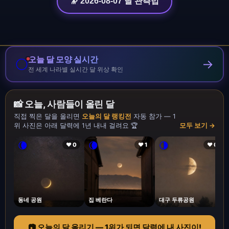
🔭 2026-08-07 달 관측법
오늘 달 모양 실시간
🌕
→
전 세계 나라별 실시간 달 위상 확인
📸 오늘, 사람들이 올린 달
직접 찍은 달을 올리면
오늘의 달 랭킹전
자동 참가 — 1
위 사진은 아래 달력에 1년 내내 걸려요 🏆
모두 보기 →
🌘
🌘
🌗
❤ 0
❤ 1
❤ 0
동네 공원
집 베란다
대구 두류공원
📷 오늘의 달 올리기 — 1위가 되면 달력에 내 사진이!