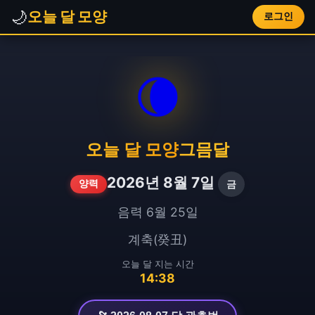
🌙
오늘 달 모양
로그인
🌘
오늘 달 모양
그믐달
2026년 8월 7일
금
양력
음력 6월 25일
계축(癸丑)
오늘 달 지는 시간
14:38