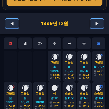
1999년 12월
◀
▶
일
월
화
수
목
금
토
🌘
🌘
🌘
🌘
1
2
3
4
그믐달
그믐달
그믐달
그믐달
음
음
음
음10/27
10/24
10/25
10/26
뜸
03:42
짐
15:23
뜸
뜸
뜸
00:45
01:45
02:44
짐
짐
짐
13:53
14:24
14:53
🌘
🌘
🌘
🌑
🌒
🌒
🌒
5
6
7
8
9
10
11
그믐달
그믐달
그믐달
삭
초승달
초승달
초승달
음
음
음
음11/1
음11/2
음11/3
음11/4
10/28
10/29
10/30
뜸
뜸
뜸
뜸
07:26
08:19
09:10
09:57
짐
짐
짐
짐
17:41
18:24
19:12
20:03
뜸
뜸
뜸
04:39
05:35
06:31