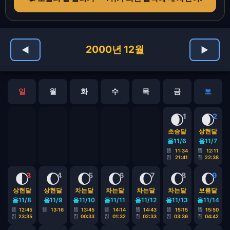
2000년 12월
◀
▶
일
월
화
수
목
금
토
🌒
🌒
1
2
초승달
상현달
음11/6
음11/7
뜸
뜸
11:34
12:11
짐
짐
21:41
22:38
🌓
🌔
🌔
🌔
🌔
🌔
🌔
3
4
5
6
7
8
9
상현달
상현달
차는달
차는달
차는달
차는달
보름달
음11/8
음11/9
음11/10
음11/11
음11/12
음11/13
음11/14
뜸
뜸
뜸
뜸
뜸
뜸
뜸
12:45
13:16
13:45
14:14
14:43
15:15
15:50
짐
짐
짐
짐
짐
짐
23:35
00:33
01:32
02:33
03:36
04:42