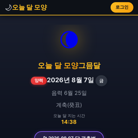
🌙
오늘 달 모양
로그인
🌘
오늘 달 모양
그믐달
2026년 8월 7일
금
양력
음력 6월 25일
계축(癸丑)
오늘 달 지는 시간
14:38