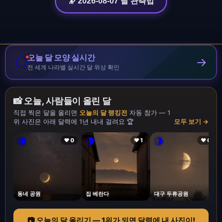
🔭 2026-08-07 달 관측법
오늘 달 모양 실시간
🌕
→
전 세계 나라별 실시간 달 위상 확인
📸 오늘, 사람들이 올린 달
직접 찍은 달을 올리면
오늘의 달 랭킹전
자동 참가 — 1
위 사진은 아래 달력에 1년 내내 걸려요 🏆
모두 보기 →
🌘
🌘
🌗
❤ 0
❤ 1
❤ 0
동네 공원
집 베란다
대구 두류공원
📷 오늘의 달 올리기 — 1위가 되면 달력에 내 사진이!