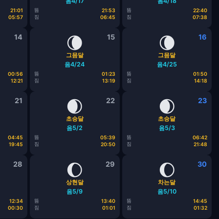
음4/17
음4/18
뜸
뜸
21:01
21:53
22:40
짐
짐
05:57
06:45
07:38
14
🌘
15
🌘
16
그믐달
그믐달
음4/24
음4/25
뜸
뜸
00:56
01:23
01:50
짐
짐
12:21
13:19
14:18
21
🌒
22
🌒
23
초승달
초승달
음5/2
음5/3
뜸
뜸
04:45
05:39
06:42
짐
짐
19:45
20:50
21:48
28
🌔
29
🌔
30
상현달
차는달
음5/9
음5/10
뜸
뜸
12:34
13:40
14:45
짐
짐
00:30
01:01
01:32