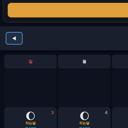
◀
일
월
🌔
3
🌔
4
차는달
차는달