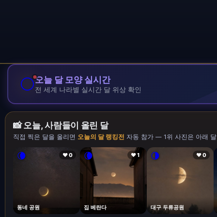
🌕
오늘 달 모양 실시간
전 세계 나라별 실시간 달 위상 확인
📸 오늘, 사람들이 올린 달
직접 찍은 달을 올리면
오늘의 달 랭킹전
자동 참가 — 1위 사진은 아래 달
🌘
🌘
🌗
❤ 0
❤ 1
❤ 0
동네 공원
집 베란다
대구 두류공원