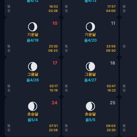
음4/12
음4/13
뜸
뜸
뜸
16:52
17:57
짐
짐
짐
03:28
04:00
🌖
10
🌖
11
기운달
기운달
음4/19
음4/20
뜸
뜸
짐
23:20
23:56
짐
짐
08:33
09:30
🌘
17
🌘
18
그믐달
그믐달
음4/26
음4/27
뜸
뜸
뜸
02:17
02:47
짐
짐
짐
15:19
16:22
🌒
24
🌒
25
초승달
초승달
음5/4
음5/5
뜸
뜸
뜸
07:51
09:03
짐
짐
짐
22:38
23:20