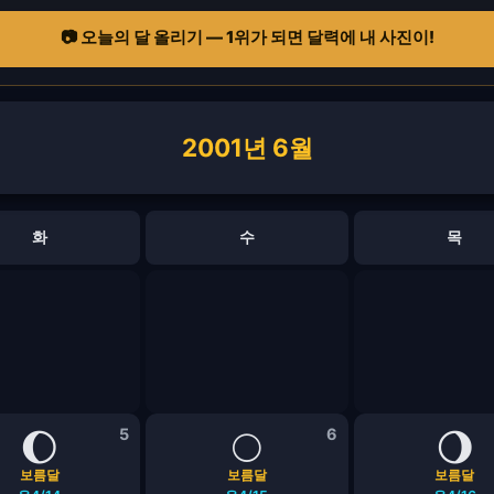
📷 오늘의 달 올리기 — 1위가 되면 달력에 내 사진이!
2001년 6월
화
수
목
🌔
5
🌕
6
🌖
보름달
보름달
보름달