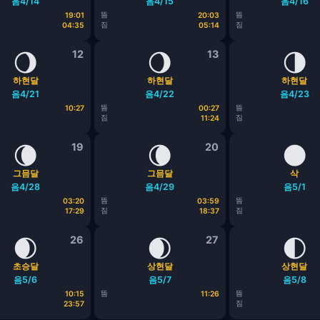
음4/14
음4/15
음4/16
뜸
뜸
19:01
20:03
짐
짐
04:35
05:14
🌖
12
🌖
13
🌗
하현달
하현달
하현달
음4/21
음4/22
음4/23
뜸
뜸
10:27
00:27
짐
짐
11:24
🌘
19
🌘
20
🌑
그믐달
그믐달
삭
음4/28
음4/29
음5/1
뜸
뜸
03:20
03:59
짐
짐
17:29
18:37
🌒
26
🌒
27
🌓
초승달
상현달
상현달
음5/6
음5/7
음5/8
뜸
뜸
10:15
11:26
짐
23:57