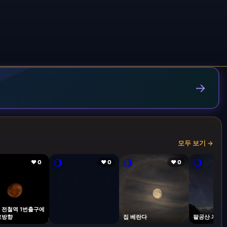
→
모두 보기 →
🌖
🌖
🌖
❤ 0
❤ 0
❤ 0
 전철역 1번출구에
로방향
집 베란다
팔공산 자락