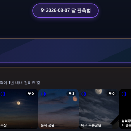
🔭 2026-08-07 달 관측법
력에 1년 내내 걸려요 🏆
🌖
🌖
🌖
🌖
❤ 0
❤ 3
❤ 0
경복궁
옥상
동네 공원
대구 두류공원
서 종