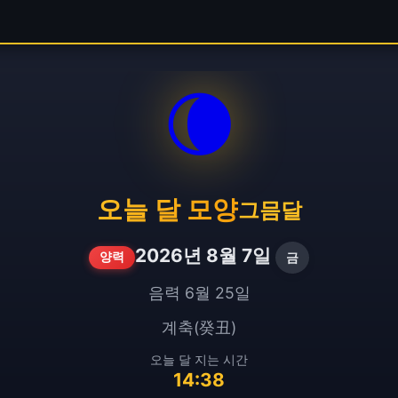
🌘
오늘 달 모양
그믐달
2026년 8월 7일
금
양력
음력 6월 25일
계축(癸丑)
오늘 달 지는 시간
14:38