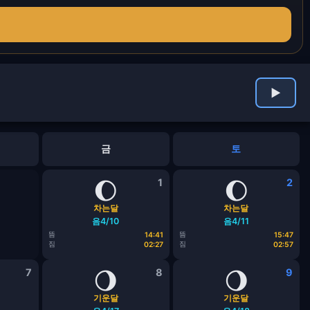
▶
금
토
🌔
1
🌔
2
차는달
차는달
음4/10
음4/11
뜸
뜸
14:41
15:47
짐
짐
02:27
02:57
7
🌖
8
🌖
9
기운달
기운달