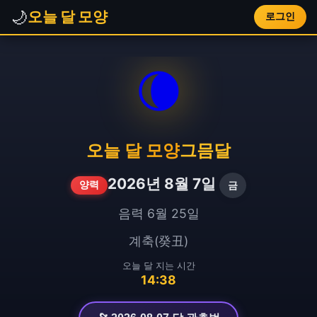
🌙
오늘 달 모양
로그인
🌘
오늘 달 모양
그믐달
2026년 8월 7일
금
양력
음력 6월 25일
계축(癸丑)
오늘 달 지는 시간
14:38