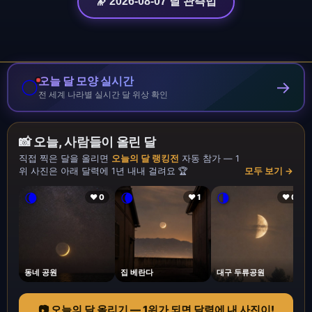
🔭 2026-08-07 달 관측법
오늘 달 모양 실시간
🌕
→
전 세계 나라별 실시간 달 위상 확인
📸 오늘, 사람들이 올린 달
직접 찍은 달을 올리면
오늘의 달 랭킹전
자동 참가 — 1
위 사진은 아래 달력에 1년 내내 걸려요 🏆
모두 보기 →
🌘
🌘
🌗
❤ 0
❤ 1
❤ 0
동네 공원
집 베란다
대구 두류공원
📷 오늘의 달 올리기 — 1위가 되면 달력에 내 사진이!