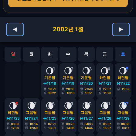
2002년 1월
◀
▶
일
월
화
수
목
금
토
🌖
🌖
🌖
🌖
🌖
1
2
3
4
5
기운달
기운달
기운달
하현달
하현달
음11/18
음11/19
음11/20
음11/21
음11/22
뜸
뜸
뜸
뜸
짐
19:21
20:33
21:46
22:57
11:59
짐
짐
짐
짐
09:22
10:10
10:51
11:26
🌗
🌘
🌘
🌘
🌘
🌘
🌘
6
7
8
9
10
11
12
하현달
그믐달
그믐달
그믐달
그믐달
그믐달
그믐달
음11/23
음11/24
음11/25
음11/26
음11/27
음11/28
음11/29
뜸
뜸
뜸
뜸
뜸
뜸
뜸
00:06
01:14
02:21
03:28
04:33
05:37
06:38
짐
짐
짐
짐
짐
짐
짐
12:29
12:59
13:31
14:05
14:44
15:27
16:17