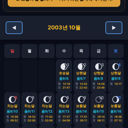
2003년 10월
◀
▶
일
월
화
수
목
금
토
🌒
🌒
🌓
🌔
1
2
3
4
초승달
상현달
상현달
상현달
음9/6
음9/7
음9/8
음9/9
뜸
뜸
뜸
뜸
12:16
13:25
14:26
15:17
짐
짐
짐
21:47
22:43
23:46
🌔
🌔
🌔
🌔
🌔
🌕
🌖
5
6
7
8
9
10
11
차는달
차는달
차는달
차는달
보름달
보름달
보름달
음9/10
음9/11
음9/12
음9/13
음9/14
음9/15
음9/16
뜸
뜸
뜸
뜸
뜸
뜸
뜸
15:58
16:33
17:02
17:27
17:51
18:14
18:38
짐
짐
짐
짐
짐
짐
짐
00:52
02:00
03:06
04:09
05:11
06:11
07:10