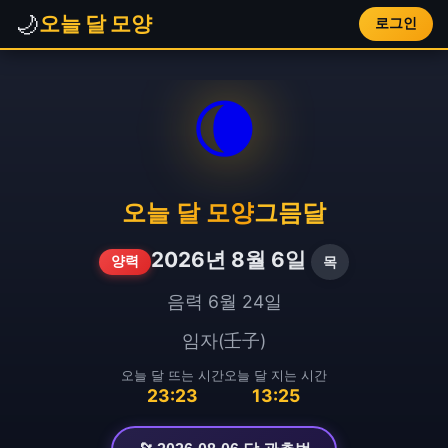
🌙
오늘 달 모양
로그인
🌘
오늘 달 모양
그믐달
2026년 8월 6일
목
양력
음력 6월 24일
임자(壬子)
오늘 달 뜨는 시간
오늘 달 지는 시간
23:23
13:25