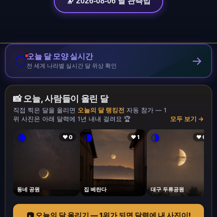
🔭 2026-08-06 달 관측법
오늘 달 모양 실시간
🌕
→
전 세계 나라별 실시간 달 위상 확인
📸 오늘, 사람들이 올린 달
직접 찍은 달을 올리면
오늘의 달 랭킹전
자동 참가 — 1
위 사진은 아래 달력에 1년 내내 걸려요 🏆
모두 보기 →
🌘
🌘
🌗
❤ 0
❤ 1
❤ 0
동네 공원
집 베란다
대구 두류공원
📷 오늘의 달 올리기 — 1위가 되면 달력에 내 사진이!