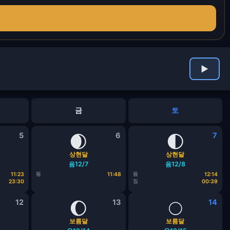
▶
금
토
5
🌒
6
🌓
7
상현달
상현달
음12/7
음12/8
뜸
뜸
11:23
11:48
12:14
짐
23:30
00:39
12
🌔
13
🌕
14
보름달
보름달