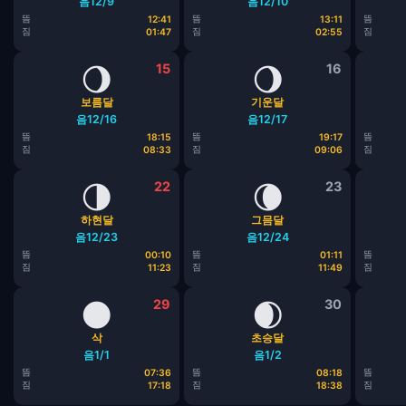
음12/9
음12/10
뜸
뜸
뜸
12:41
13:11
짐
짐
짐
01:47
02:55
🌖
15
🌖
16
보름달
기운달
음12/16
음12/17
뜸
뜸
뜸
18:15
19:17
짐
짐
짐
08:33
09:06
🌗
22
🌘
23
하현달
그믐달
음12/23
음12/24
뜸
뜸
뜸
00:10
01:11
짐
짐
짐
11:23
11:49
🌑
29
🌒
30
삭
초승달
음1/1
음1/2
뜸
뜸
뜸
07:36
08:18
짐
짐
짐
17:18
18:38