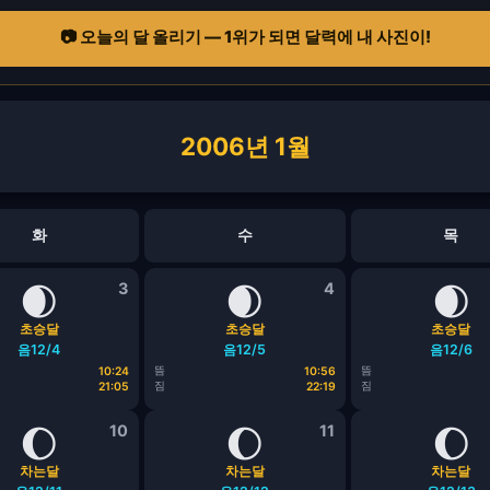
📷 오늘의 달 올리기 — 1위가 되면 달력에 내 사진이!
2006년 1월
화
수
목
🌒
3
🌒
4
🌒
초승달
초승달
초승달
음12/4
음12/5
음12/6
뜸
뜸
10:24
10:56
짐
짐
21:05
22:19
🌔
10
🌔
11
🌔
차는달
차는달
차는달