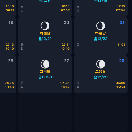
음12/14
음12/15
뜸
뜸
15:18
16:13
17:13
짐
짐
06:11
07:07
07:54
19
🌖
20
🌖
21
하현달
하현달
음12/21
음12/22
뜸
짐
22:13
23:11
11:01
짐
10:19
10:40
26
🌘
27
🌘
28
그믐달
그믐달
음12/28
음12/29
뜸
뜸
04:35
05:43
06:44
짐
짐
13:46
14:47
15:59