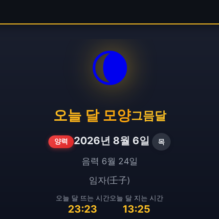
🌘
오늘 달 모양
그믐달
2026년 8월 6일
목
양력
음력 6월 24일
임자(壬子)
오늘 달 뜨는 시간
오늘 달 지는 시간
23:23
13:25