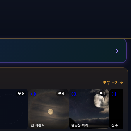
→
모두 보기 →
🌖
🌖
🌖
❤ 0
❤ 0
❤ 1
집 베란다
팔공산 자락
전주