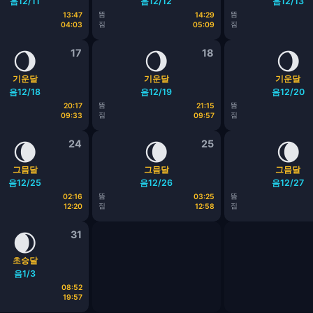
음12/11
음12/12
음12/13
뜸
뜸
13:47
14:29
짐
짐
04:03
05:09
🌖
17
🌖
18
🌖
기운달
기운달
기운달
음12/18
음12/19
음12/20
뜸
뜸
20:17
21:15
짐
짐
09:33
09:57
🌘
24
🌘
25
🌘
그믐달
그믐달
그믐달
음12/25
음12/26
음12/27
뜸
뜸
02:16
03:25
짐
짐
12:20
12:58
🌒
31
초승달
음1/3
08:52
19:57