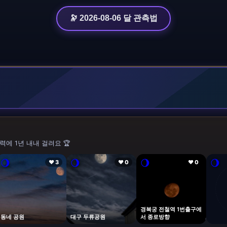
🔭 2026-08-06 달 관측법
력에 1년 내내 걸려요 🏆
🌖
🌖
🌖
🌖
❤ 3
❤ 0
❤ 0
경복궁 전철역 1번출구에
동네 공원
대구 두류공원
서 종로방향