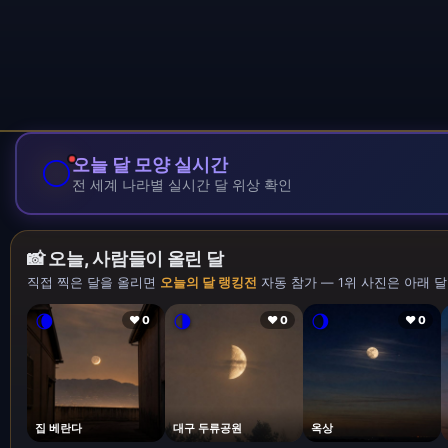
🌕
오늘 달 모양 실시간
전 세계 나라별 실시간 달 위상 확인
📸 오늘, 사람들이 올린 달
직접 찍은 달을 올리면
오늘의 달 랭킹전
자동 참가 — 1위 사진은 아래 달
🌘
🌗
🌖
❤ 0
❤ 0
❤ 0
집 베란다
대구 두류공원
옥상