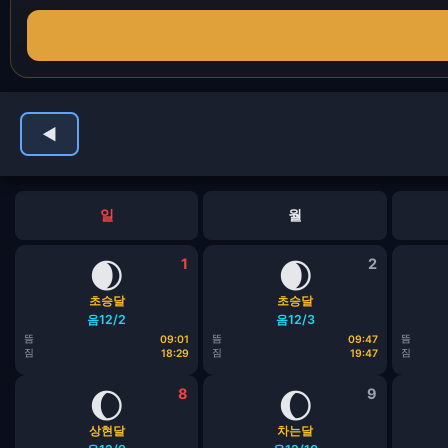
◀
일
월
🌒
1
🌒
2
초승달
초승달
음12/2
음12/3
뜸
뜸
뜸
09:01
09:47
짐
짐
짐
18:29
19:47
🌔
8
🌔
9
상현달
차는달