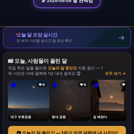
🔭 2026-08-08 달 관측법
오늘 달 모양 실시간
🌕
→
전 세계 나라별 실시간 달 위상 확인
📸 오늘, 사람들이 올린 달
직접 찍은 달을 올리면
오늘의 달 랭킹전
자동 참가 — 1
위 사진은 아래 달력에 1년 내내 걸려요 🏆
모두 보기 →
🌘
🌘
🌘
❤ 0
❤ 0
❤ 1
대구 두류공원
동네 공원
집 베란다
📷 오늘의 달 올리기 — 1위가 되면 달력에 내 사진이!