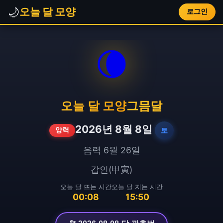
🌙
오늘 달 모양
로그인
🌘
오늘 달 모양
그믐달
2026년 8월 8일
토
양력
음력 6월 26일
갑인(甲寅)
오늘 달 뜨는 시간
오늘 달 지는 시간
00:08
15:50