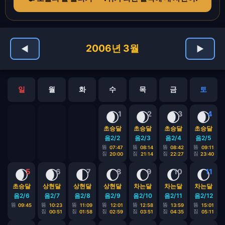
2006년 3월
◀
▶
일
월
화
수
목
금
토
🌒
🌒
🌒
🌒
1
2
3
4
초승달
초승달
초승달
초승달
음2/2
음2/3
음2/4
음2/5
뜸
뜸
뜸
뜸
07:47
08:14
08:42
09:11
짐
짐
짐
짐
20:00
21:14
22:27
23:40
🌒
🌒
🌓
🌔
🌔
🌔
🌔
5
6
7
8
9
10
11
초승달
상현달
상현달
상현달
차는달
차는달
차는달
음2/6
음2/7
음2/8
음2/9
음2/10
음2/11
음2/12
뜸
뜸
뜸
뜸
뜸
뜸
뜸
09:45
10:23
11:09
12:01
12:58
13:59
15:01
짐
짐
짐
짐
짐
짐
00:51
01:58
02:59
03:51
04:35
05:11