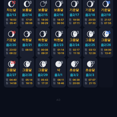
🌔
🌔
🌕
🌖
🌖
🌖
🌖
12
13
14
15
16
17
18
차는달
보름달
보름달
보름달
기운달
기운달
기운달
음2/13
음2/14
음2/15
음2/16
음2/17
음2/18
음2/19
뜸
뜸
뜸
뜸
뜸
뜸
뜸
16:02
17:01
18:00
18:57
19:56
20:55
21:57
짐
짐
짐
짐
짐
짐
짐
05:41
06:06
06:29
06:50
07:11
07:32
07:55
🌖
🌖
🌖
🌗
🌘
🌘
🌘
19
20
21
22
23
24
25
기운달
하현달
하현달
하현달
그믐달
그믐달
그믐달
음2/20
음2/21
음2/22
음2/23
음2/24
음2/25
음2/26
뜸
짐
뜸
뜸
뜸
뜸
뜸
23:02
08:53
00:08
01:14
02:17
03:13
04:00
짐
짐
짐
짐
짐
짐
08:22
09:31
10:19
11:18
12:26
13:41
🌘
🌘
🌘
🌑
🌒
🌒
26
27
28
29
30
31
그믐달
그믐달
그믐달
삭
초승달
초승달
음2/27
음2/28
음2/29
음3/1
음3/2
음3/3
뜸
뜸
뜸
뜸
뜸
뜸
04:40
05:14
05:43
06:11
06:38
07:07
짐
짐
짐
짐
짐
짐
14:58
16:15
17:31
18:46
20:00
21:15
AD