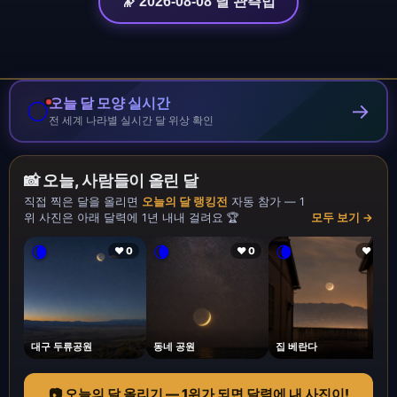
🔭 2026-08-08 달 관측법
오늘 달 모양 실시간
🌕
→
전 세계 나라별 실시간 달 위상 확인
📸 오늘, 사람들이 올린 달
직접 찍은 달을 올리면
오늘의 달 랭킹전
자동 참가 — 1
위 사진은 아래 달력에 1년 내내 걸려요 🏆
모두 보기 →
🌘
🌘
🌘
❤ 0
❤ 0
❤ 1
대구 두류공원
동네 공원
집 베란다
📷 오늘의 달 올리기 — 1위가 되면 달력에 내 사진이!