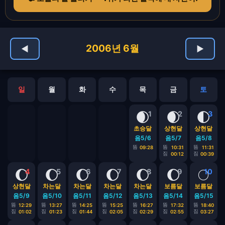
2006년 6월
◀
▶
일
월
화
수
목
금
토
🌒
🌒
🌓
1
2
3
초승달
상현달
상현달
음5/6
음5/7
음5/8
뜸
뜸
뜸
09:28
10:31
11:31
짐
짐
00:12
00:39
🌔
🌔
🌔
🌔
🌔
🌔
🌕
4
5
6
7
8
9
10
상현달
차는달
차는달
차는달
차는달
보름달
보름달
음5/9
음5/10
음5/11
음5/12
음5/13
음5/14
음5/15
뜸
뜸
뜸
뜸
뜸
뜸
뜸
12:29
13:27
14:25
15:25
16:27
17:32
18:40
짐
짐
짐
짐
짐
짐
짐
01:02
01:23
01:44
02:05
02:29
02:55
03:27