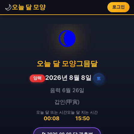
🌙
오늘 달 모양
로그인
🌘
오늘 달 모양
그믐달
2026년 8월 8일
토
양력
음력 6월 26일
갑인(甲寅)
오늘 달 뜨는 시간
오늘 달 지는 시간
00:08
15:50