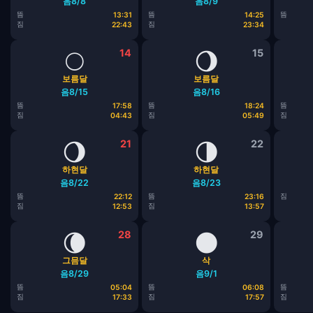
음8/8
음8/9
뜸
뜸
뜸
13:31
14:25
짐
짐
22:43
23:34
🌕
14
🌖
15
보름달
보름달
음8/15
음8/16
뜸
뜸
뜸
17:58
18:24
짐
짐
짐
04:43
05:49
🌖
21
🌗
22
하현달
하현달
음8/22
음8/23
뜸
뜸
짐
22:12
23:16
짐
짐
12:53
13:57
🌘
28
🌑
29
그믐달
삭
음8/29
음9/1
뜸
뜸
뜸
05:04
06:08
짐
짐
짐
17:33
17:57