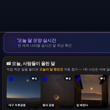
🌕
오늘 달 모양 실시간
전 세계 나라별 실시간 달 위상 확인
📸 오늘, 사람들이 올린 달
직접 찍은 달을 올리면
오늘의 달 랭킹전
자동 참가 — 1위 사진은 아래 달
🌘
🌘
🌘
❤ 0
❤ 0
❤ 1
대구 두류공원
동네 공원
집 베란다