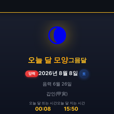
🌘
오늘 달 모양
그믐달
2026년 8월 8일
토
양력
음력 6월 26일
갑인(甲寅)
오늘 달 뜨는 시간
오늘 달 지는 시간
00:08
15:50