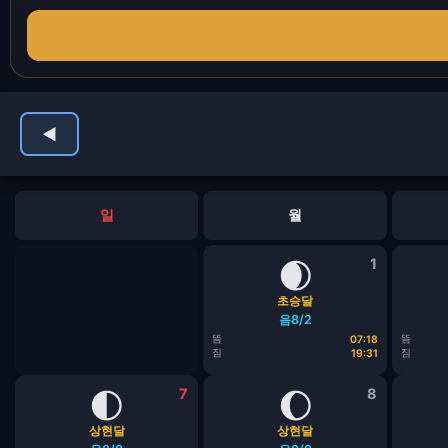
◀
일
월
🌒
1
초승달
음8/2
뜸
뜸
07:18
짐
짐
19:31
🌓
7
🌔
8
상현달
상현달