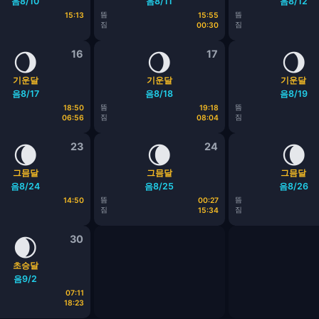
음8/10
음8/11
음8/12
뜸
뜸
15:13
15:55
짐
짐
00:30
🌖
16
🌖
17
🌖
기운달
기운달
기운달
음8/17
음8/18
음8/19
뜸
뜸
18:50
19:18
짐
짐
06:56
08:04
🌘
23
🌘
24
🌘
그믐달
그믐달
그믐달
음8/24
음8/25
음8/26
뜸
뜸
14:50
00:27
짐
짐
15:34
🌒
30
초승달
음9/2
07:11
18:23