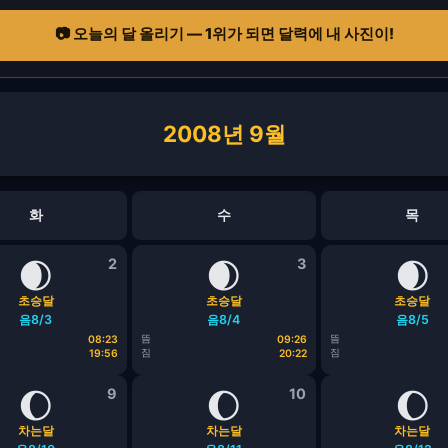
📷 오늘의 달 올리기 — 1위가 되면 달력에 내 사진이!
2008년 9월
화
수
목
🌒
2
🌒
3
🌒
초승달
초승달
초승달
음8/3
음8/4
음8/5
뜸
뜸
08:23
09:26
짐
짐
19:56
20:22
🌔
9
🌔
10
🌔
차는달
차는달
차는달