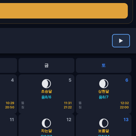
▶
금
토
4
🌒
5
🌒
6
초승달
상현달
음8/6
음8/7
뜸
뜸
10:29
11:31
12:32
짐
짐
20:50
21:22
22:00
11
🌔
12
🌔
13
차는달
보름달