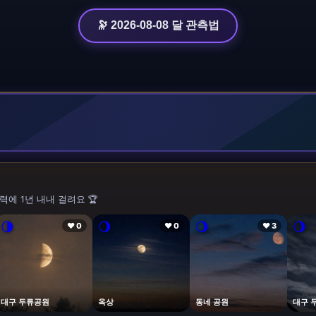
🔭 2026-08-08 달 관측법
력에 1년 내내 걸려요 🏆
🌗
🌖
🌖
🌖
❤ 0
❤ 0
❤ 3
대구 두류공원
옥상
동네 공원
대구 