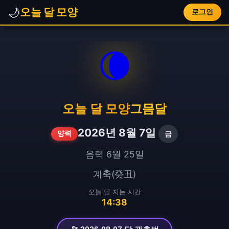
🌙
오늘 달 모양
로그인
🌘
오늘 달 모양
그믐달
2026년 8월 7일
금
양력
음력 6월 25일
계축(癸丑)
오늘 달 지는 시간
14:38