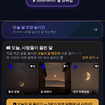
🔭 2026-08-07 달 관측법
오늘 달 모양 실시간
🌕
→
전 세계 나라별 실시간 달 위상 확인
📸 오늘, 사람들이 올린 달
직접 찍은 달을 올리면
오늘의 달 랭킹전
자동 참가 — 1
위 사진은 아래 달력에 1년 내내 걸려요 🏆
모두 보기 →
🌘
🌘
🌗
❤ 0
❤ 1
❤ 0
동네 공원
집 베란다
대구 두류공원
📷 오늘의 달 올리기 — 1위가 되면 달력에 내 사진이!