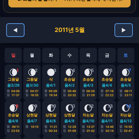
2011년 5월
◀
▶
일
월
화
수
목
금
토
🌘
🌘
🌑
🌒
🌒
🌒
🌒
1
2
3
4
5
6
7
그믐달
그믐달
삭
초승달
초승달
초승달
초승달
음3/29
음3/30
음4/1
음4/2
음4/3
음4/4
음4/5
뜸
뜸
뜸
뜸
뜸
뜸
뜸
04:08
04:37
05:09
05:46
06:28
07:16
08:11
짐
짐
짐
짐
짐
짐
짐
17:37
18:35
19:34
20:32
21:29
22:22
23:11
🌒
🌒
🌓
🌔
🌔
🌔
🌔
8
9
10
11
12
13
14
초승달
상현달
상현달
상현달
차는달
차는달
차는달
음4/6
음4/7
음4/8
음4/9
음4/10
음4/11
음4/12
뜸
뜸
뜸
뜸
뜸
뜸
뜸
09:11
10:15
11:21
12:28
13:37
14:46
15:58
짐
짐
짐
짐
짐
짐
23:55
00:34
01:09
01:42
02:14
02:47