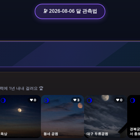
🔭 2026-08-06 달 관측법
력에 1년 내내 걸려요 🏆
🌖
🌖
🌖
🌖
❤ 0
❤ 3
❤ 0
경복궁
옥상
동네 공원
대구 두류공원
서 종