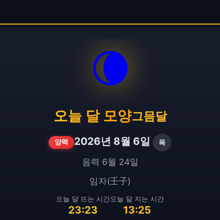
🌘
오늘 달 모양
그믐달
2026년 8월 6일
목
양력
음력 6월 24일
임자(壬子)
오늘 달 뜨는 시간
오늘 달 지는 시간
23:23
13:25