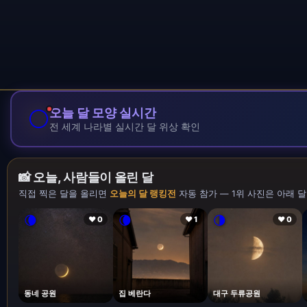
🌕
오늘 달 모양 실시간
전 세계 나라별 실시간 달 위상 확인
📸 오늘, 사람들이 올린 달
직접 찍은 달을 올리면
오늘의 달 랭킹전
자동 참가 — 1위 사진은 아래 달
🌘
🌘
🌗
❤ 0
❤ 1
❤ 0
동네 공원
집 베란다
대구 두류공원