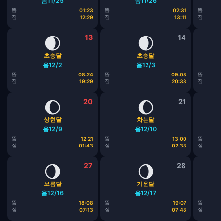
음11/25
음11/26
뜸
뜸
뜸
01:23
02:31
짐
짐
짐
12:29
13:11
🌒
13
🌒
14
초승달
초승달
음12/2
음12/3
뜸
뜸
뜸
08:24
09:03
짐
짐
짐
19:29
20:38
🌔
20
🌔
21
상현달
차는달
음12/9
음12/10
뜸
뜸
뜸
12:21
13:00
짐
짐
짐
01:43
02:38
🌖
27
🌖
28
보름달
기운달
음12/16
음12/17
뜸
뜸
뜸
18:08
19:07
짐
짐
짐
07:13
07:48