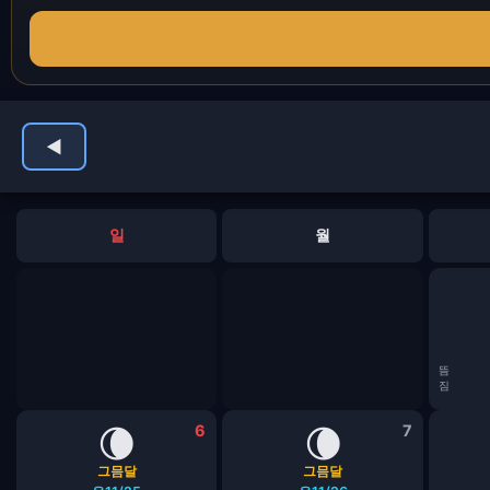
◀
일
월
뜸
짐
🌘
6
🌘
7
그믐달
그믐달