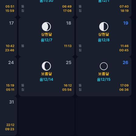
음11/30
음12/1
뜸
뜸
05:51
06:49
07:40
짐
짐
15:59
17:08
18:19
17
🌒
18
🌓
19
상현달
상현달
음12/7
음12/8
뜸
뜸
10:42
11:13
11:46
짐
23:46
00:45
24
🌔
25
🌕
26
보름달
보름달
음12/14
음12/15
뜸
뜸
15:19
16:12
17:09
짐
짐
05:11
05:56
06:36
31
22:12
09:23