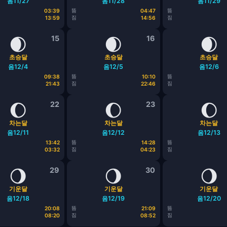
음11/27
음11/28
음11/29
뜸
뜸
03:39
04:47
짐
짐
13:59
14:56
🌒
15
🌒
16
🌒
초승달
초승달
초승달
음12/4
음12/5
음12/6
뜸
뜸
09:38
10:10
짐
짐
21:43
22:46
🌔
22
🌔
23
🌔
차는달
차는달
차는달
음12/11
음12/12
음12/13
뜸
뜸
13:42
14:28
짐
짐
03:32
04:23
🌖
29
🌖
30
🌖
기운달
기운달
기운달
음12/18
음12/19
음12/20
뜸
뜸
20:08
21:09
짐
짐
08:20
08:52