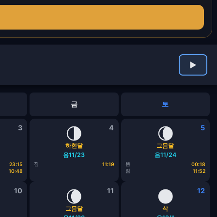
▶
금
토
3
🌗
4
🌘
5
하현달
그믐달
음11/23
음11/24
짐
뜸
23:15
11:19
00:18
짐
10:48
11:52
10
🌘
11
🌑
12
그믐달
삭