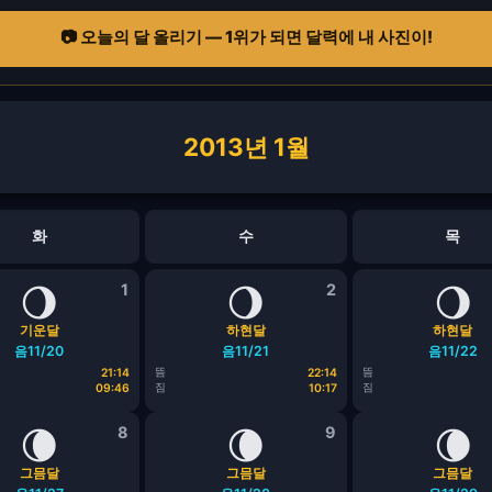
📷 오늘의 달 올리기 — 1위가 되면 달력에 내 사진이!
2013년 1월
화
수
목
🌖
1
🌖
2
🌖
기운달
하현달
하현달
음11/20
음11/21
음11/22
뜸
뜸
21:14
22:14
짐
짐
09:46
10:17
🌘
8
🌘
9
🌘
그믐달
그믐달
그믐달