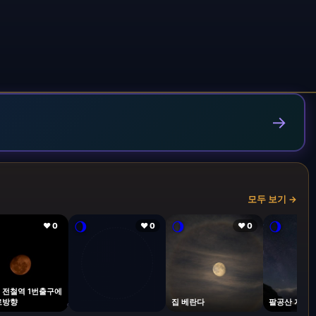
→
모두 보기 →
🌖
🌖
🌖
❤ 0
❤ 0
❤ 0
 전철역 1번출구에
로방향
집 베란다
팔공산 자락