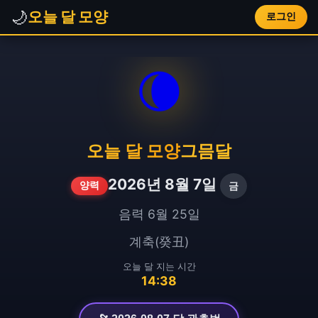
🌙
오늘 달 모양
로그인
🌘
오늘 달 모양
그믐달
2026년 8월 7일
금
양력
음력 6월 25일
계축(癸丑)
오늘 달 지는 시간
14:38