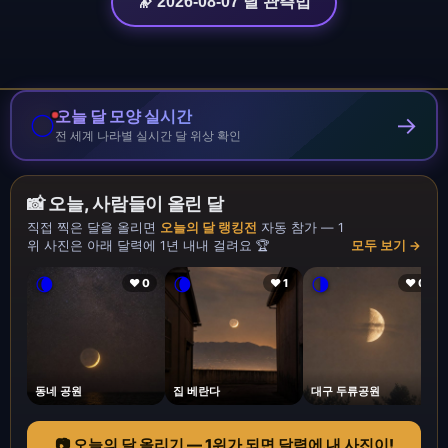
🔭 2026-08-07 달 관측법
오늘 달 모양 실시간
🌕
→
전 세계 나라별 실시간 달 위상 확인
📸 오늘, 사람들이 올린 달
직접 찍은 달을 올리면
오늘의 달 랭킹전
자동 참가 — 1
위 사진은 아래 달력에 1년 내내 걸려요 🏆
모두 보기 →
🌘
🌘
🌗
❤ 0
❤ 1
❤ 0
동네 공원
집 베란다
대구 두류공원
📷 오늘의 달 올리기 — 1위가 되면 달력에 내 사진이!