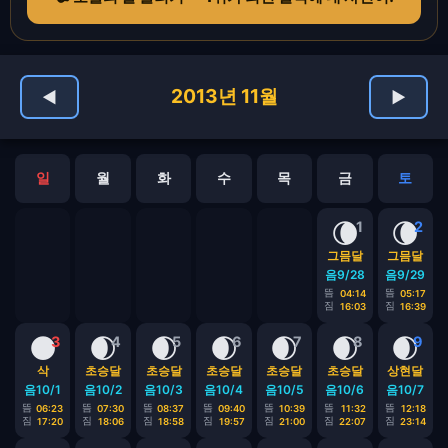
2013년 11월
◀
▶
일
월
화
수
목
금
토
🌘
🌘
1
2
그믐달
그믐달
음9/28
음9/29
뜸
뜸
04:14
05:17
짐
짐
16:03
16:39
🌑
🌒
🌒
🌒
🌒
🌒
🌒
3
4
5
6
7
8
9
삭
초승달
초승달
초승달
초승달
초승달
상현달
음10/1
음10/2
음10/3
음10/4
음10/5
음10/6
음10/7
뜸
뜸
뜸
뜸
뜸
뜸
뜸
06:23
07:30
08:37
09:40
10:39
11:32
12:18
짐
짐
짐
짐
짐
짐
짐
17:20
18:06
18:58
19:57
21:00
22:07
23:14