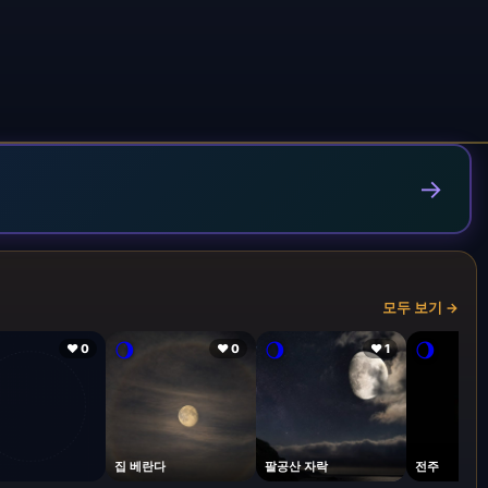
→
모두 보기 →
🌖
🌖
🌖
❤ 0
❤ 0
❤ 1
집 베란다
팔공산 자락
전주