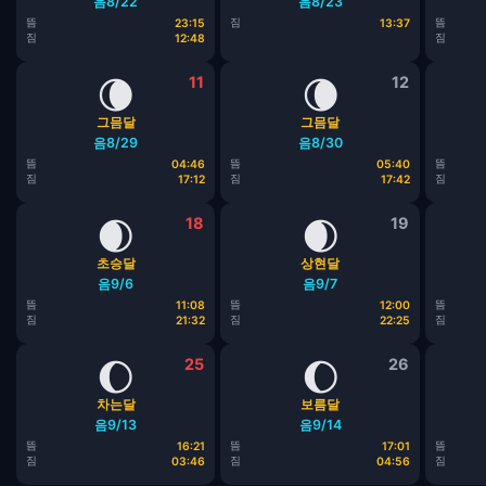
음8/22
음8/23
뜸
짐
뜸
23:15
13:37
짐
짐
12:48
🌘
11
🌘
12
그믐달
그믐달
음8/29
음8/30
뜸
뜸
뜸
04:46
05:40
짐
짐
짐
17:12
17:42
🌒
18
🌒
19
초승달
상현달
음9/6
음9/7
뜸
뜸
뜸
11:08
12:00
짐
짐
짐
21:32
22:25
🌔
25
🌔
26
차는달
보름달
음9/13
음9/14
뜸
뜸
뜸
16:21
17:01
짐
짐
짐
03:46
04:56