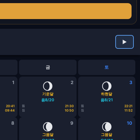
▶
금
토
1
🌖
2
🌖
3
기운달
하현달
음8/20
음8/21
뜸
뜸
20:41
21:30
22:21
짐
짐
09:44
10:50
11:52
8
🌘
9
🌘
10
그믐달
그믐달