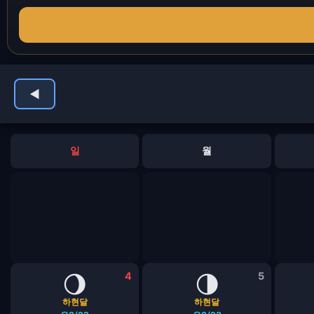
◀
일
월
🌖
4
🌗
5
하현달
하현달