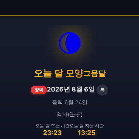
🌘
오늘 달 모양
그믐달
2026년 8월 6일
목
양력
음력 6월 24일
임자(壬子)
오늘 달 뜨는 시간
오늘 달 지는 시간
23:23
13:25