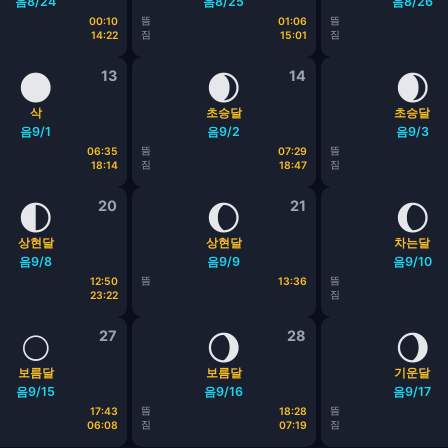
음8/24
음8/25
음8/26
뜸
뜸
00:10
01:06
짐
짐
14:22
15:01
🌑
13
🌒
14
🌒
삭
초승달
초승달
음9/1
음9/2
음9/3
뜸
뜸
06:35
07:29
짐
짐
18:14
18:47
🌓
20
🌔
21
🌔
상현달
상현달
차는달
음9/8
음9/9
음9/10
뜸
뜸
12:50
13:36
짐
23:22
🌕
27
🌖
28
🌖
보름달
보름달
기운달
음9/15
음9/16
음9/17
뜸
뜸
17:43
18:28
짐
짐
06:08
07:19