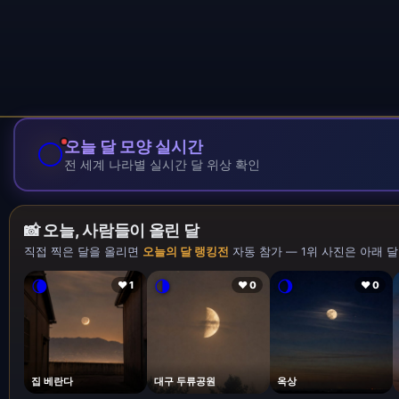
🌕
오늘 달 모양 실시간
전 세계 나라별 실시간 달 위상 확인
📸 오늘, 사람들이 올린 달
직접 찍은 달을 올리면
오늘의 달 랭킹전
자동 참가 — 1위 사진은 아래 달
🌘
🌗
🌖
❤ 1
❤ 0
❤ 0
집 베란다
대구 두류공원
옥상