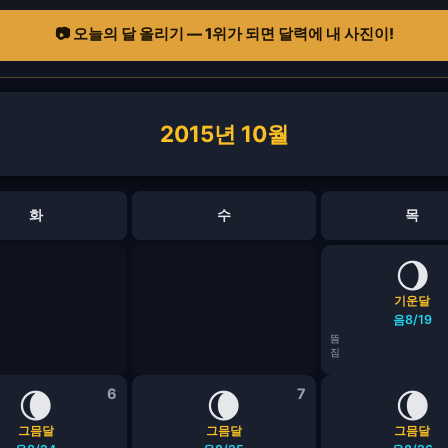
📷 오늘의 달 올리기 — 1위가 되면 달력에 내 사진이!
2015년 10월
화
수
목
🌖
기운달
음8/19
뜸
짐
🌘
6
🌘
7
🌘
그믐달
그믐달
그믐달