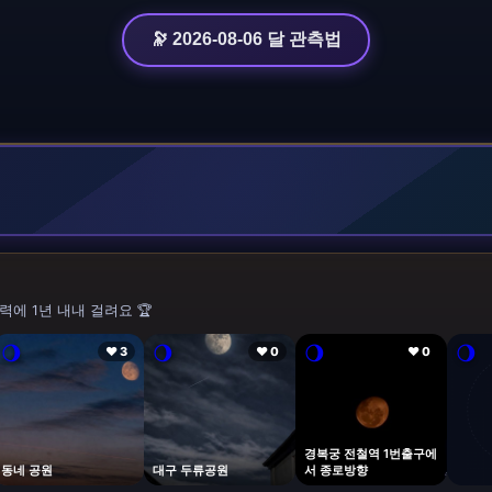
🔭 2026-08-06 달 관측법
력에 1년 내내 걸려요 🏆
🌖
🌖
🌖
🌖
❤ 3
❤ 0
❤ 0
경복궁 전철역 1번출구에
동네 공원
대구 두류공원
서 종로방향