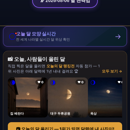
🔭 2026-08-06 달 관측법
오늘 달 모양 실시간
🌕
→
전 세계 나라별 실시간 달 위상 확인
📸 오늘, 사람들이 올린 달
직접 찍은 달을 올리면
오늘의 달 랭킹전
자동 참가 — 1
위 사진은 아래 달력에 1년 내내 걸려요 🏆
모두 보기 →
🌘
🌗
🌖
❤ 0
❤ 0
❤ 0
집 베란다
대구 두류공원
옥상
📷 오늘의 달 올리기 — 1위가 되면 달력에 내 사진이!