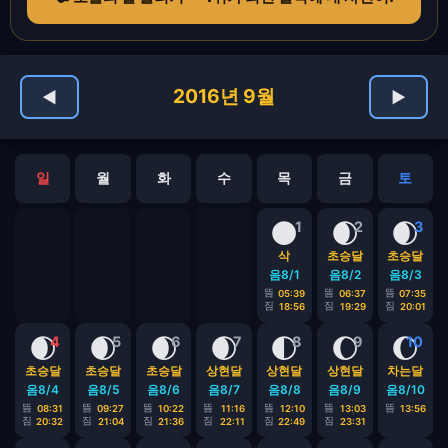
2016년 9월
◀
▶
일
월
화
수
목
금
토
🌑
🌒
🌒
1
2
3
삭
초승달
초승달
음8/1
음8/2
음8/3
뜸
뜸
뜸
05:39
06:37
07:35
짐
짐
짐
18:56
19:29
20:01
🌒
🌒
🌒
🌒
🌓
🌔
🌔
4
5
6
7
8
9
10
초승달
초승달
초승달
상현달
상현달
상현달
차는달
음8/4
음8/5
음8/6
음8/7
음8/8
음8/9
음8/10
뜸
뜸
뜸
뜸
뜸
뜸
뜸
08:31
09:27
10:22
11:16
12:10
13:03
13:56
짐
짐
짐
짐
짐
짐
20:32
21:04
21:36
22:11
22:49
23:31