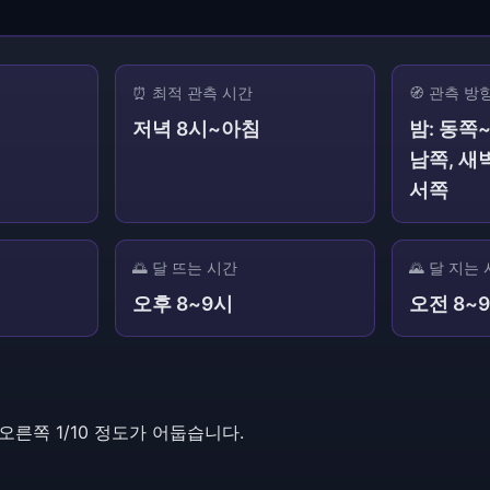
⏰ 최적 관측 시간
🧭 관측 방
저녁 8시~아침
밤: 동쪽
남쪽, 새
서쪽
)
🌅 달 뜨는 시간
🌄 달 지는
오후 8~9시
오전 8~
오른쪽 1/10 정도가 어둡습니다.