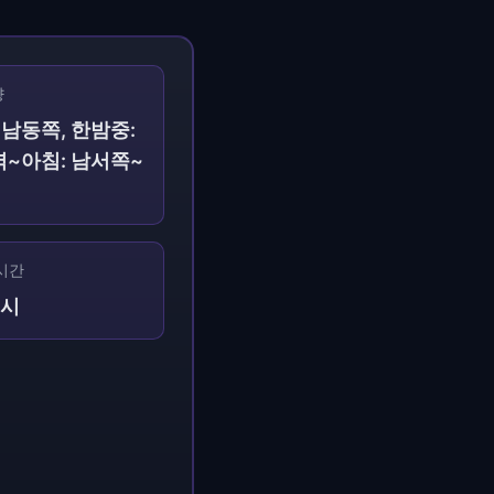
향
~남동쪽, 한밤중:
벽~아침: 남서쪽~
 시간
9시