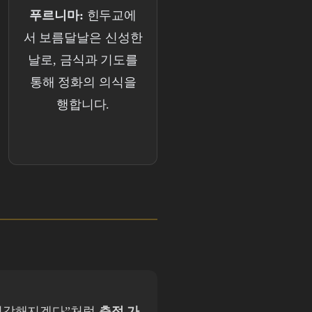
푸르니마:
힌두교에
서 보름달날은 신성한
날로, 금식과 기도를
통해 정화의 의식을
행합니다.
 건강해지겠다”처럼
측정 가