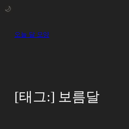
콘
🌙
텐
츠
로
오늘 달 모양
바
로
가
기
[태그:]
보름달