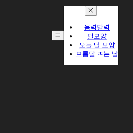
음력달력
달모양
오늘 달 모양
보름달 뜨는 날