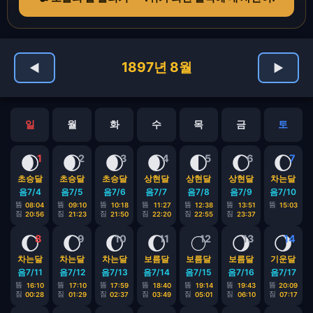
1897년 8월
◀
▶
일
월
화
수
목
금
토
🌒
🌒
🌒
🌒
🌓
🌔
🌔
1
2
3
4
5
6
7
초승달
초승달
초승달
상현달
상현달
상현달
차는달
음7/4
음7/5
음7/6
음7/7
음7/8
음7/9
음7/10
뜸
뜸
뜸
뜸
뜸
뜸
뜸
08:04
09:10
10:18
11:27
12:38
13:51
15:03
짐
짐
짐
짐
짐
짐
20:56
21:23
21:50
22:20
22:55
23:37
🌔
🌔
🌔
🌔
🌕
🌖
🌖
8
9
10
11
12
13
14
차는달
차는달
차는달
보름달
보름달
보름달
기운달
음7/11
음7/12
음7/13
음7/14
음7/15
음7/16
음7/17
뜸
뜸
뜸
뜸
뜸
뜸
뜸
16:10
17:10
17:59
18:40
19:14
19:43
20:09
짐
짐
짐
짐
짐
짐
짐
00:28
01:29
02:37
03:49
05:01
06:10
07:17