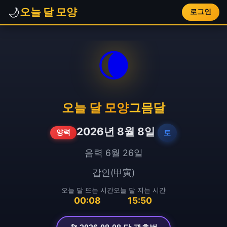
🌙
오늘 달 모양
로그인
🌘
오늘 달 모양
그믐달
2026년 8월 8일
토
양력
음력 6월 26일
갑인(甲寅)
오늘 달 뜨는 시간
오늘 달 지는 시간
00:08
15:50