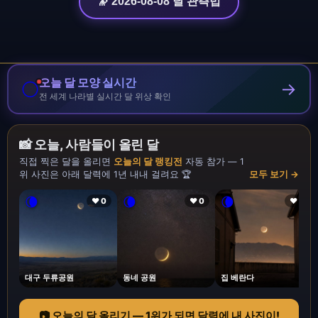
🔭 2026-08-08 달 관측법
오늘 달 모양 실시간
🌕
→
전 세계 나라별 실시간 달 위상 확인
📸 오늘, 사람들이 올린 달
직접 찍은 달을 올리면
오늘의 달 랭킹전
자동 참가 — 1
위 사진은 아래 달력에 1년 내내 걸려요 🏆
모두 보기 →
🌘
🌘
🌘
❤ 0
❤ 0
❤ 1
대구 두류공원
동네 공원
집 베란다
📷 오늘의 달 올리기 — 1위가 되면 달력에 내 사진이!