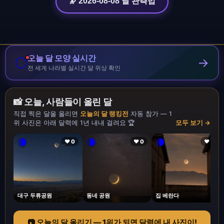
🔭 2026-08-08 달 관측법
오늘 달 모양 실시간
🌕
→
전 세계 나라별 실시간 달 위상 확인
📸 오늘, 사람들이 올린 달
직접 찍은 달을 올리면
오늘의 달 랭킹전
자동 참가 — 1
위 사진은 아래 달력에 1년 내내 걸려요 🏆
모두 보기 →
🌘
🌘
🌘
❤ 0
❤ 0
❤ 1
대구 두류공원
동네 공원
집 베란다
📷 오늘의 달 올리기 — 1위가 되면 달력에 내 사진이!