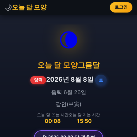
🌙
오늘 달 모양
로그인
🌘
오늘 달 모양
그믐달
2026년 8월 8일
토
양력
음력 6월 26일
갑인(甲寅)
오늘 달 뜨는 시간
오늘 달 지는 시간
00:08
15:50