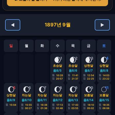
1897년 9월
◀
▶
일
월
화
수
목
금
토
🌒
🌒
🌒
🌓
1
2
3
4
초승달
초승달
상현달
상현달
음8/5
음8/6
음8/7
음8/8
뜸
뜸
뜸
뜸
10:28
11:41
12:54
14:03
짐
짐
짐
짐
20:57
21:37
22:25
23:22
🌔
🌔
🌔
🌔
🌔
🌔
🌕
5
6
7
8
9
10
11
상현달
차는달
차는달
차는달
차는달
보름달
보름달
음8/9
음8/10
음8/11
음8/12
음8/13
음8/14
음8/15
뜸
뜸
뜸
뜸
뜸
뜸
뜸
15:04
15:55
16:38
17:13
17:43
18:10
18:35
짐
짐
짐
짐
짐
짐
00:27
01:36
02:46
03:55
05:02
06:06