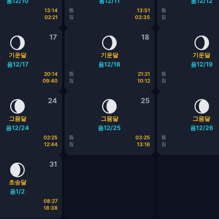
음12/10
음12/11
음12/12
뜸
뜸
13:14
13:51
짐
짐
02:21
03:35
🌖
17
🌖
18
🌖
기운달
기운달
기운달
음12/17
음12/18
음12/19
뜸
뜸
20:14
21:21
짐
짐
09:40
10:12
🌘
24
🌘
25
🌘
그믐달
그믐달
그믐달
음12/24
음12/25
음12/26
뜸
뜸
02:25
03:25
짐
짐
12:44
13:16
🌒
31
초승달
음1/2
08:27
18:38