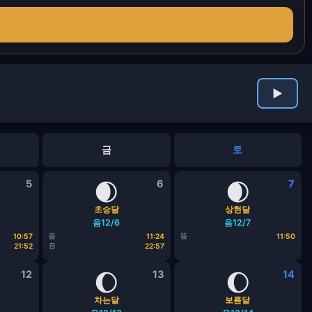
▶
금
토
5
🌒
6
🌒
7
초승달
상현달
음12/6
음12/7
뜸
뜸
10:57
11:24
11:50
짐
21:52
22:57
12
🌔
13
🌔
14
차는달
보름달