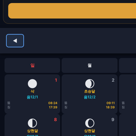
◀
일
월
🌑
1
🌒
2
삭
초승달
음12/1
음12/2
뜸
뜸
뜸
08:24
09:11
짐
짐
짐
17:39
18:39
🌓
8
🌔
9
상현달
상현달