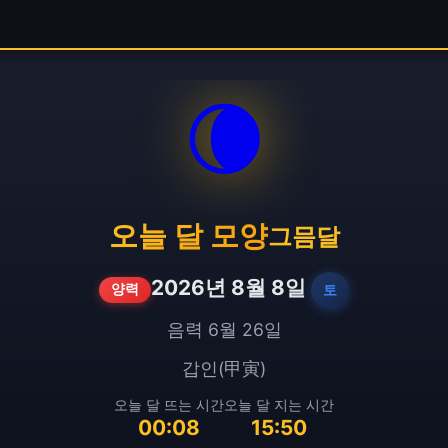
🌘
오늘 달 모양
그믐달
2026년 8월 8일
토
양력
음력 6월 26일
갑인(甲寅)
오늘 달 뜨는 시간
오늘 달 지는 시간
00:08
15:50