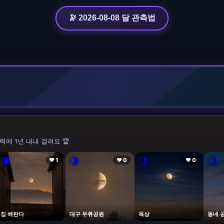
🔭 2026-08-08 달 관측법
력에 1년 내내 걸려요 🏆
🌘
🌗
🌖
🌖
❤ 1
❤ 0
❤ 0
집 베란다
대구 두류공원
옥상
동네 