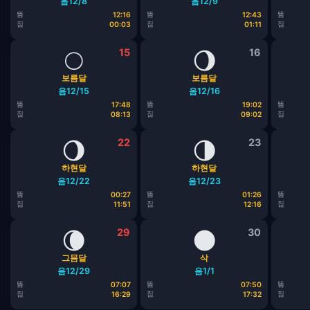
음12/8
음12/9
뜸
뜸
뜸
12:16
12:43
짐
짐
짐
00:03
01:11
🌕
15
🌖
16
보름달
보름달
음12/15
음12/16
뜸
뜸
뜸
17:48
19:02
짐
짐
짐
08:13
09:02
🌖
22
🌗
23
하현달
하현달
음12/22
음12/23
뜸
뜸
뜸
00:27
01:26
짐
짐
짐
11:51
12:16
🌘
29
🌑
30
그믐달
삭
음12/29
음1/1
뜸
뜸
뜸
07:07
07:50
짐
짐
짐
16:29
17:32