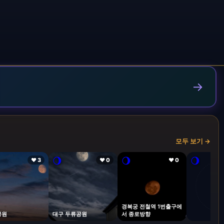
→
모두 보기 →
🌖
🌖
🌖
❤ 3
❤ 0
❤ 0
경복궁 전철역 1번출구에
공원
대구 두류공원
서 종로방향