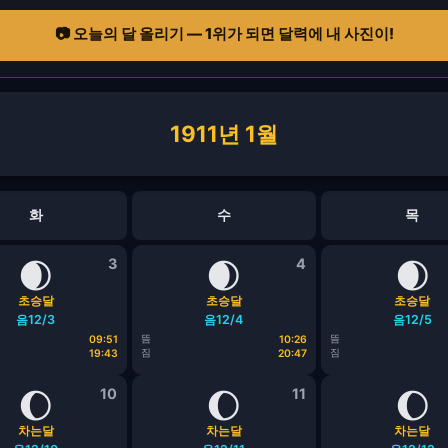
📷 오늘의 달 올리기 — 1위가 되면 달력에 내 사진이!
1911년 1월
화
수
목
🌒
3
🌒
4
🌒
초승달
초승달
초승달
음12/3
음12/4
음12/5
뜸
뜸
09:51
10:26
짐
짐
19:43
20:47
🌔
10
🌔
11
🌔
차는달
차는달
차는달