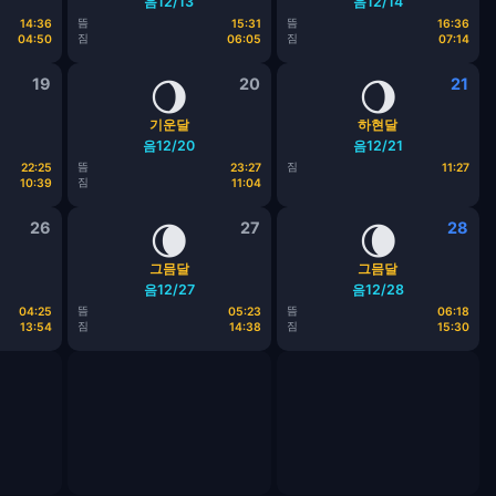
음12/13
음12/14
뜸
뜸
14:36
15:31
16:36
짐
짐
04:50
06:05
07:14
19
🌖
20
🌖
21
기운달
하현달
음12/20
음12/21
뜸
짐
22:25
23:27
11:27
짐
10:39
11:04
26
🌘
27
🌘
28
그믐달
그믐달
음12/27
음12/28
뜸
뜸
04:25
05:23
06:18
짐
짐
13:54
14:38
15:30