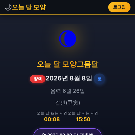
🌙
오늘 달 모양
로그인
🌘
오늘 달 모양
그믐달
2026년 8월 8일
토
양력
음력 6월 26일
갑인(甲寅)
오늘 달 뜨는 시간
오늘 달 지는 시간
00:08
15:50