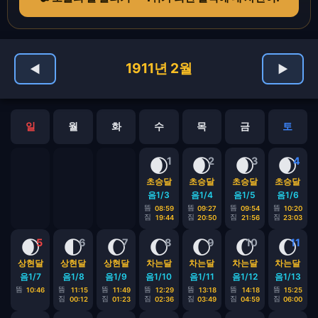
1911년 2월
◀
▶
일
월
화
수
목
금
토
🌒
🌒
🌒
🌒
1
2
3
4
초승달
초승달
초승달
초승달
음1/3
음1/4
음1/5
음1/6
뜸
뜸
뜸
뜸
08:59
09:27
09:54
10:20
짐
짐
짐
짐
19:44
20:50
21:56
23:03
🌒
🌓
🌔
🌔
🌔
🌔
🌔
5
6
7
8
9
10
11
상현달
상현달
상현달
차는달
차는달
차는달
차는달
음1/7
음1/8
음1/9
음1/10
음1/11
음1/12
음1/13
뜸
뜸
뜸
뜸
뜸
뜸
뜸
10:46
11:15
11:49
12:29
13:18
14:18
15:25
짐
짐
짐
짐
짐
짐
00:12
01:23
02:36
03:49
04:59
06:00