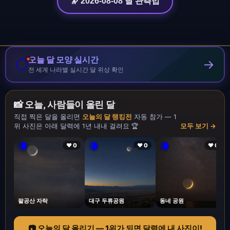
🔭 2026-08-08 달 관측법
오늘 달 모양 실시간
🌕
→
전 세계 나라별 실시간 달 위상 확인
📸 오늘, 사람들이 올린 달
직접 찍은 달을 올리면
오늘의 달 랭킹전
자동 참가 — 1
위 사진은 아래 달력에 1년 내내 걸려요 🏆
모두 보기 →
🌘
🌘
🌘
❤ 0
❤ 0
❤ 0
팔공산 자락
대구 두류공원
동네 공원
📷 오늘의 달 올리기 — 1위가 되면 달력에 내 사진이!