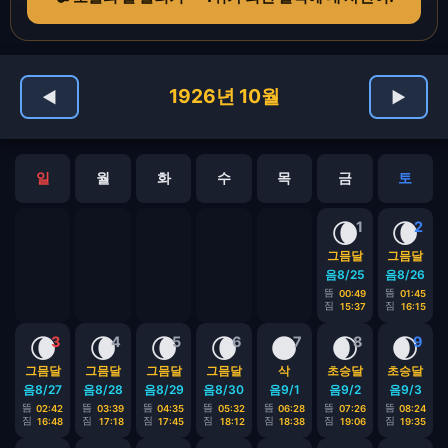
1926년 10월
◀
▶
일
월
화
수
목
금
토
🌘
🌘
1
2
그믐달
그믐달
음8/25
음8/26
뜸
뜸
00:49
01:45
짐
짐
15:37
16:15
🌘
🌘
🌘
🌘
🌑
🌒
🌒
3
4
5
6
7
8
9
그믐달
그믐달
그믐달
그믐달
삭
초승달
초승달
음8/27
음8/28
음8/29
음8/30
음9/1
음9/2
음9/3
뜸
뜸
뜸
뜸
뜸
뜸
뜸
02:42
03:39
04:35
05:32
06:28
07:26
08:24
짐
짐
짐
짐
짐
짐
짐
16:48
17:18
17:45
18:12
18:38
19:06
19:35