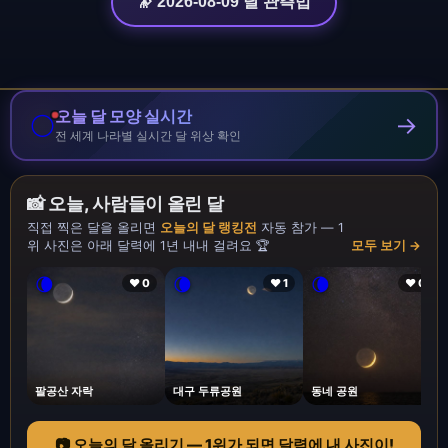
🔭 2026-08-09 달 관측법
오늘 달 모양 실시간
🌕
→
전 세계 나라별 실시간 달 위상 확인
📸 오늘, 사람들이 올린 달
직접 찍은 달을 올리면
오늘의 달 랭킹전
자동 참가 — 1
위 사진은 아래 달력에 1년 내내 걸려요 🏆
모두 보기 →
🌘
🌘
🌘
❤ 0
❤ 1
❤ 0
팔공산 자락
대구 두류공원
동네 공원
📷 오늘의 달 올리기 — 1위가 되면 달력에 내 사진이!