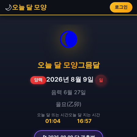
🌙
오늘 달 모양
로그인
🌘
오늘 달 모양
그믐달
2026년 8월 9일
일
양력
음력 6월 27일
을묘(乙卯)
오늘 달 뜨는 시간
오늘 달 지는 시간
01:04
16:57