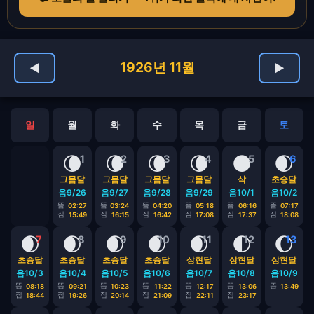
1926년 11월
◀
▶
일
월
화
수
목
금
토
🌘
🌘
🌘
🌘
🌑
🌒
1
2
3
4
5
6
그믐달
그믐달
그믐달
그믐달
삭
초승달
음9/26
음9/27
음9/28
음9/29
음10/1
음10/2
뜸
뜸
뜸
뜸
뜸
뜸
02:27
03:24
04:20
05:18
06:16
07:17
짐
짐
짐
짐
짐
짐
15:49
16:15
16:42
17:08
17:37
18:08
🌒
🌒
🌒
🌒
🌒
🌓
🌔
7
8
9
10
11
12
13
초승달
초승달
초승달
초승달
상현달
상현달
상현달
음10/3
음10/4
음10/5
음10/6
음10/7
음10/8
음10/9
뜸
뜸
뜸
뜸
뜸
뜸
뜸
08:18
09:21
10:23
11:22
12:17
13:06
13:49
짐
짐
짐
짐
짐
짐
18:44
19:26
20:14
21:09
22:11
23:17