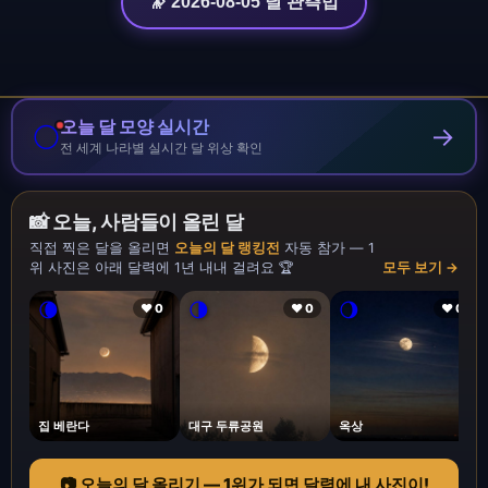
🔭 2026-08-05 달 관측법
오늘 달 모양 실시간
🌕
→
전 세계 나라별 실시간 달 위상 확인
📸 오늘, 사람들이 올린 달
직접 찍은 달을 올리면
오늘의 달 랭킹전
자동 참가 — 1
위 사진은 아래 달력에 1년 내내 걸려요 🏆
모두 보기 →
🌘
🌗
🌖
❤ 0
❤ 0
❤ 0
집 베란다
대구 두류공원
옥상
📷 오늘의 달 올리기 — 1위가 되면 달력에 내 사진이!