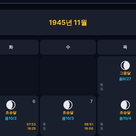
1945년 11월
화
수
목
🌘
그믐달
음9/27
뜸
짐
🌒
6
🌒
7
🌒
초승달
초승달
초승달
음10/2
음10/3
음10/4
뜸
뜸
07:53
08:51
짐
짐
18:25
19:00