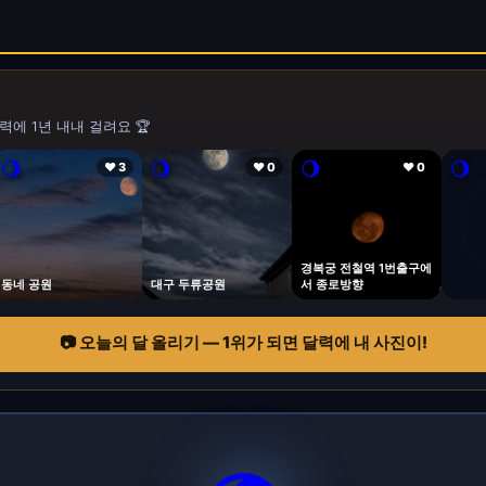
력에 1년 내내 걸려요 🏆
🌖
🌖
🌖
🌖
❤ 3
❤ 0
❤ 0
경복궁 전철역 1번출구에
동네 공원
대구 두류공원
서 종로방향
📷 오늘의 달 올리기 — 1위가 되면 달력에 내 사진이!