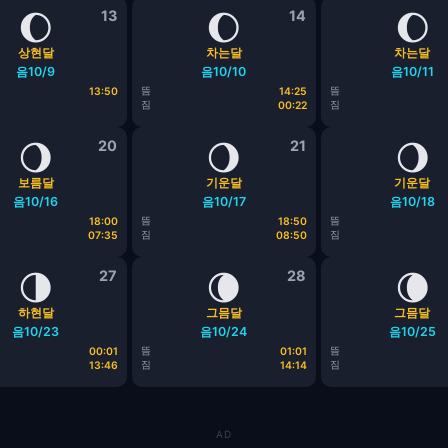
🌔
13
🌔
14
🌔
상현달
차는달
차는달
음10/9
음10/10
음10/11
뜸
뜸
13:50
14:25
짐
짐
00:22
🌖
20
🌖
21
🌖
보름달
기운달
기운달
음10/16
음10/17
음10/18
뜸
뜸
18:00
18:50
짐
짐
07:35
08:50
🌗
27
🌘
28
🌘
하현달
그믐달
그믐달
음10/23
음10/24
음10/25
뜸
뜸
00:01
01:01
짐
짐
13:46
14:14
AD