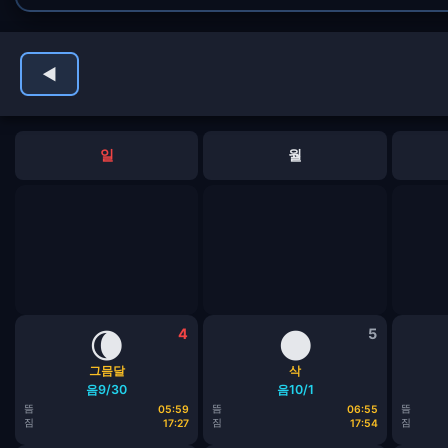
◀
일
월
🌘
4
🌑
5
그믐달
삭
음9/30
음10/1
뜸
뜸
뜸
05:59
06:55
짐
짐
짐
17:27
17:54