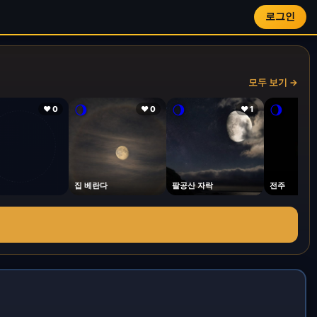
로그인
모두 보기 →
🌖
🌖
🌖
❤ 0
❤ 0
❤ 1
집 베란다
팔공산 자락
전주