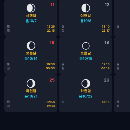
🌒
11
🌓
12
상현달
상현달
음10/7
음10/8
뜸
뜸
뜸
12:26
13:10
짐
짐
22:15
23:17
🌔
18
🌕
19
보름달
보름달
음10/14
음10/15
뜸
뜸
뜸
16:38
17:16
짐
짐
짐
05:03
06:19
🌖
25
🌖
26
하현달
하현달
음10/21
음10/22
뜸
짐
뜸
22:58
13:15
짐
짐
12:38