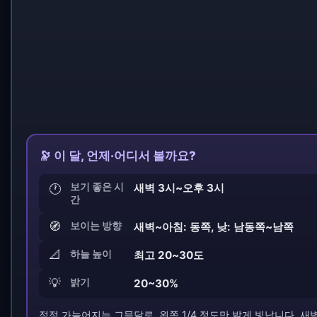
🔭 이 달, 언제·어디서 볼까요?
보기 좋은 시
새벽 3시~오후 3시
🕐
간
🧭
보이는 방향
새벽~아침: 동쪽, 낮: 남동쪽~남쪽
📐
하늘 높이
최고 20~30도
💡
밝기
20~30%
점점 가늘어지는 그믐달로, 왼쪽 1/4 정도만 밝게 빛납니다. 새