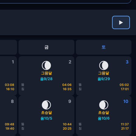
▶
금
토
1
🌘
2
🌘
3
그믐달
그믐달
음9/28
음9/29
뜸
뜸
03:08
04:06
05:02
짐
짐
16:10
16:35
17:01
8
🌒
9
🌒
10
초승달
초승달
음10/5
음10/6
뜸
뜸
09:48
10:44
11:37
짐
짐
19:40
20:25
21:17