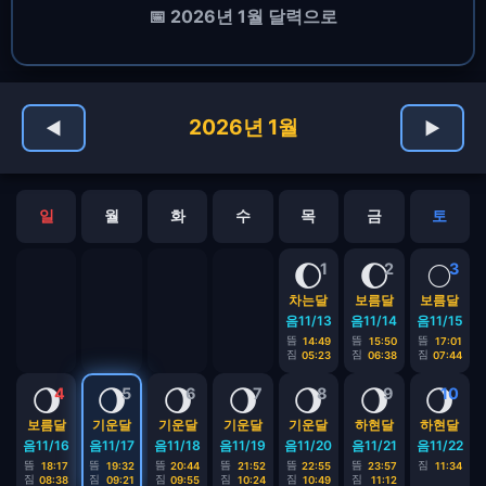
📅 2026년 1월 달력으로
2026년 1월
◀
▶
일
월
화
수
목
금
토
🌔
🌔
🌕
1
2
3
차는달
보름달
보름달
음11/13
음11/14
음11/15
뜸
뜸
뜸
14:49
15:50
17:01
짐
짐
짐
05:23
06:38
07:44
🌖
🌖
🌖
🌖
🌖
🌖
🌖
4
5
6
7
8
9
10
보름달
기운달
기운달
기운달
기운달
하현달
하현달
음11/16
음11/17
음11/18
음11/19
음11/20
음11/21
음11/22
뜸
뜸
뜸
뜸
뜸
뜸
짐
18:17
19:32
20:44
21:52
22:55
23:57
11:34
짐
짐
짐
짐
짐
짐
08:38
09:21
09:55
10:24
10:49
11:12