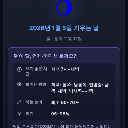
🌖
2026년 1월 5일 기우는 달
월 · 음력 11월 17일
🔭 이 달, 언제·어디서 볼까요?
보기 좋은 시
저녁 7시~새벽
🕐
간
🧭
보이는 방향
저녁: 동쪽~남동쪽, 한밤중: 남
쪽, 새벽: 남서쪽~서쪽
📐
하늘 높이
최고 60~70도
💡
밝기
95~98%
달의 오른쪽 가장자리가 눈에 띄게 어두워지기 시작합니