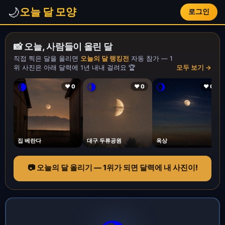
🌙
오늘 달 모양
로그인
📸 오늘, 사람들이 올린 달
직접 찍은 달을 올리면
오늘의 달 랭킹전
자동 참가 — 1
위 사진은 아래 달력에 1년 내내 걸려요 🏆
모두 보기 →
🌘
🌗
🌖
❤ 0
❤ 0
❤ 0
집 베란다
대구 두류공원
옥상
📷 오늘의 달 올리기 — 1위가 되면 달력에 내 사진이!