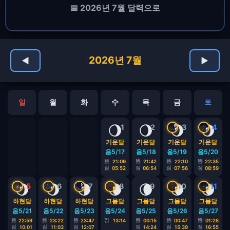
📅 2026년 7월 달력으로
2026년 7월
◀
▶
일
월
화
수
목
금
토
🌖
🌖
🌖
🌖
1
2
3
4
기운달
기운달
기운달
기운달
음5/17
음5/18
음5/19
음5/20
뜸
뜸
뜸
뜸
21:09
21:42
22:10
22:35
짐
짐
짐
짐
05:52
06:54
07:56
08:59
🌖
🌖
🌗
🌘
🌘
🌘
🌘
5
6
7
8
9
10
11
하현달
하현달
하현달
그믐달
그믐달
그믐달
그믐달
음5/21
음5/22
음5/23
음5/24
음5/25
음5/26
음5/27
뜸
뜸
뜸
짐
뜸
뜸
뜸
22:59
23:22
23:47
13:14
00:15
00:47
01:28
짐
짐
짐
짐
짐
짐
10:01
11:03
12:07
14:24
15:39
16:55