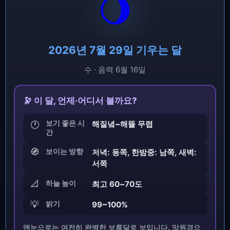
🌖
2026년 7월 29일 기우는 달
수 · 음력 6월 16일
🔭 이 달, 언제·어디서 볼까요?
보기 좋은 시
해질녘~해뜰 무렵
🕐
간
🧭
보이는 방향
저녁: 동쪽, 한밤중: 남쪽, 새벽:
서쪽
📐
하늘 높이
최고 60~70도
💡
밝기
99~100%
맨눈으로는 여전히 완벽한 보름달로 보입니다. 망원경으