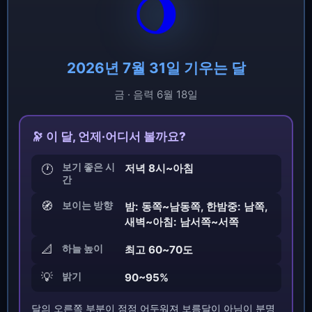
🌖
2026년 7월 31일 기우는 달
금 · 음력 6월 18일
🔭 이 달, 언제·어디서 볼까요?
보기 좋은 시
저녁 8시~아침
🕐
간
🧭
보이는 방향
밤: 동쪽~남동쪽, 한밤중: 남쪽,
새벽~아침: 남서쪽~서쪽
📐
하늘 높이
최고 60~70도
💡
밝기
90~95%
달의 오른쪽 부분이 점점 어두워져 보름달이 아님이 분명