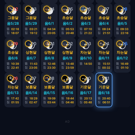
🌘
🌘
🌑
🌒
🌒
🌒
🌒
12
13
14
15
16
17
18
그믐달
그믐달
삭
초승달
초승달
초승달
초승달
음5/28
음5/29
음6/1
음6/2
음6/3
음6/4
음6/5
뜸
뜸
뜸
뜸
뜸
뜸
뜸
02:18
03:21
04:34
05:53
07:10
08:24
09:33
짐
짐
짐
짐
짐
짐
짐
18:07
19:12
20:05
20:48
21:22
21:51
22:16
🌒
🌒
🌓
🌔
🌔
🌔
🌔
19
20
21
22
23
24
25
초승달
상현달
상현달
상현달
차는달
차는달
차는달
음6/6
음6/7
음6/8
음6/9
음6/10
음6/11
음6/12
뜸
뜸
뜸
뜸
뜸
뜸
뜸
10:39
11:43
12:46
13:48
14:50
15:51
16:49
짐
짐
짐
짐
짐
짐
22:41
23:05
23:30
23:59
00:32
01:10
🌔
🌔
🌕
🌖
🌖
🌖
26
27
28
29
30
31
차는달
보름달
보름달
보름달
기운달
기운달
음6/13
음6/14
음6/15
음6/16
음6/17
음6/18
뜸
뜸
뜸
뜸
뜸
뜸
17:42
18:29
19:09
19:44
20:13
20:40
짐
짐
짐
짐
짐
짐
01:55
02:47
03:44
04:46
05:48
06:51
AD