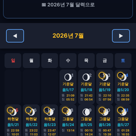
📅 2026년 7월 달력으로
2026년 7월
◀
▶
일
월
화
수
목
금
토
🌖
🌖
🌖
🌖
1
2
3
4
기운달
기운달
기운달
기운달
음5/17
음5/18
음5/19
음5/20
뜸
뜸
뜸
뜸
21:09
21:42
22:10
22:35
짐
짐
짐
짐
05:52
06:54
07:56
08:59
🌖
🌖
🌗
🌘
🌘
🌘
🌘
5
6
7
8
9
10
11
하현달
하현달
하현달
그믐달
그믐달
그믐달
그믐달
음5/21
음5/22
음5/23
음5/24
음5/25
음5/26
음5/27
뜸
뜸
뜸
짐
뜸
뜸
뜸
22:59
23:22
23:47
13:14
00:15
00:47
01:28
짐
짐
짐
짐
짐
짐
10:01
11:03
12:07
14:24
15:39
16:55