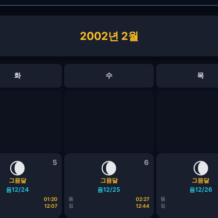
2002년 2월
화
수
목
🌘
5
🌘
6
🌘
그믐달
그믐달
그믐달
음12/24
음12/25
음12/26
뜸
뜸
01:20
02:27
짐
짐
12:07
12:44