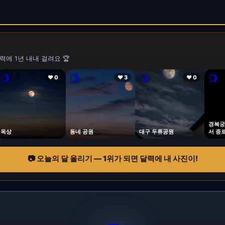
력에 1년 내내 걸려요 🏆
🌖
🌖
🌖
🌖
❤ 0
❤ 3
❤ 0
경복궁
옥상
동네 공원
대구 두류공원
서 종
📷 오늘의 달 올리기 — 1위가 되면 달력에 내 사진이!