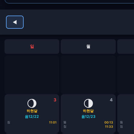
◀
일
월
🌖
3
🌗
4
하현달
하현달
음12/22
음12/23
짐
뜸
뜸
11:01
00:13
짐
짐
11:33