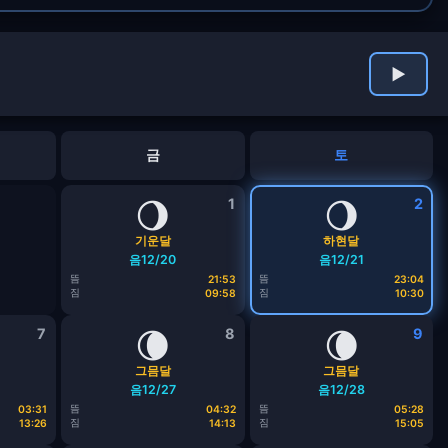
▶
금
토
🌖
1
🌖
2
기운달
하현달
음12/20
음12/21
뜸
뜸
21:53
23:04
짐
짐
09:58
10:30
7
🌘
8
🌘
9
그믐달
그믐달
음12/27
음12/28
뜸
뜸
03:31
04:32
05:28
짐
짐
13:26
14:13
15:05