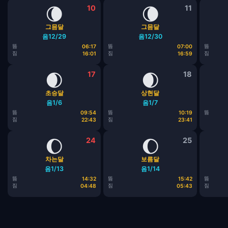
🌘
10
🌘
11
그믐달
그믐달
음12/29
음12/30
뜸
뜸
뜸
06:17
07:00
짐
짐
짐
16:01
16:59
🌒
17
🌒
18
초승달
상현달
음1/6
음1/7
뜸
뜸
뜸
09:54
10:19
짐
짐
22:43
23:41
🌔
24
🌔
25
차는달
보름달
음1/13
음1/14
뜸
뜸
뜸
14:32
15:42
짐
짐
짐
04:48
05:43