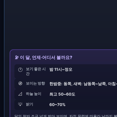
🔭 이 달, 언제·어디서 볼까요?
보기 좋은 시
밤 11시~정오
🕐
간
🧭
보이는 방향
한밤중: 동쪽, 새벽: 남동쪽~남쪽, 아침
📐
하늘 높이
최고 50~60도
💡
밝기
60~70%
달의 절반 조금 넘게 밝아 보이며, 자정 무렵에 떠올라 낮까지 