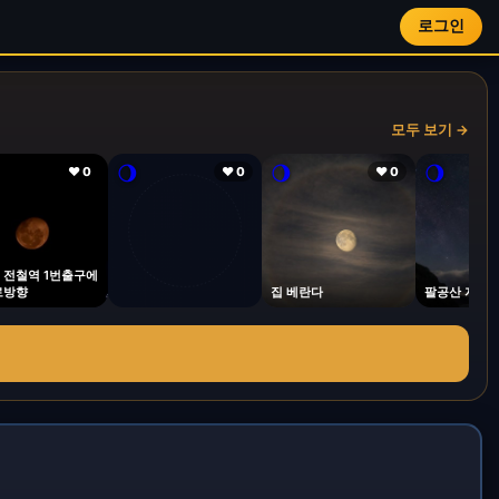
로그인
모두 보기 →
🌖
🌖
🌖
❤ 0
❤ 0
❤ 0
 전철역 1번출구에
로방향
집 베란다
팔공산 자락