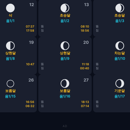
🌑
12
🌒
13
🌒
삭
초승달
초승달
음1/1
음1/2
음1/3
뜸
뜸
07:37
08:10
짐
짐
17:58
18:56
🌓
19
🌔
20
🌔
상현달
상현달
차는달
음1/8
음1/9
음1/10
뜸
뜸
10:47
11:18
짐
짐
00:40
🌕
26
🌖
27
🌖
보름달
보름달
기운달
음1/15
음1/16
음1/17
뜸
뜸
16:56
18:13
짐
짐
06:32
07:14
AD