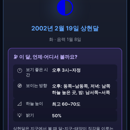
🌓
2002년 2월 19일 상현달
화 · 음력 1월 8일
🔭 이 달, 언제·어디서 볼까요?
보기 좋은 시
오후 3시~자정
🕐
간
🧭
보이는 방향
오후: 동쪽~남동쪽, 저녁: 남쪽
하늘 높은 곳, 밤: 남서쪽~서쪽
📐
하늘 높이
최고 60~70도
💡
밝기
50%
상현달은 지구에서 볼 때 달-지구-태양이 직각을 이루는