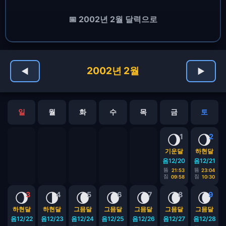
📅 2002년 2월 달력으로
2002년 2월
◀
▶
일
월
화
수
목
금
토
🌖
🌖
1
2
기운달
하현달
음12/20
음12/21
뜸
뜸
21:53
23:04
짐
짐
09:58
10:30
🌖
🌗
🌘
🌘
🌘
🌘
🌘
3
4
5
6
7
8
9
하현달
하현달
그믐달
그믐달
그믐달
그믐달
그믐달
음12/22
음12/23
음12/24
음12/25
음12/26
음12/27
음12/28