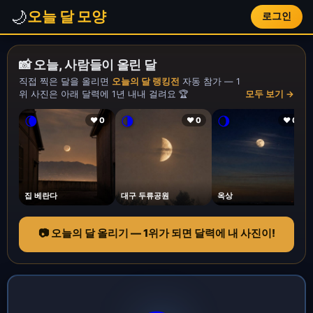
🌙
오늘 달 모양
로그인
📸 오늘, 사람들이 올린 달
직접 찍은 달을 올리면
오늘의 달 랭킹전
자동 참가 — 1
위 사진은 아래 달력에 1년 내내 걸려요 🏆
모두 보기 →
🌘
🌗
🌖
❤ 0
❤ 0
❤ 0
집 베란다
대구 두류공원
옥상
📷 오늘의 달 올리기 — 1위가 되면 달력에 내 사진이!