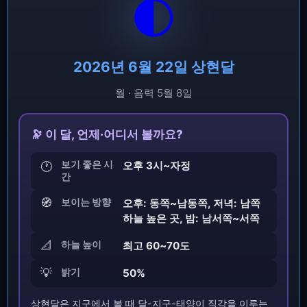
🌓
2026년 6월 22일 상현달
월 · 음력 5월 8일
🔭 이 달, 언제·어디서 볼까요?
보기 좋은 시
오후 3시~자정
🕐
간
🧭
보이는 방향
오후: 동쪽~남동쪽, 저녁: 남쪽
하늘 높은 곳, 밤: 남서쪽~서쪽
📐
하늘 높이
최고 60~70도
💡
밝기
50%
상현달은 지구에서 볼 때 달-지구-태양이 직각을 이루는