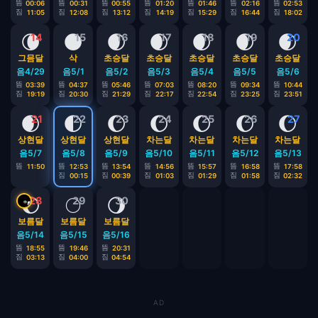
뜸
뜸
뜸
뜸
뜸
뜸
뜸
00:06
00:31
00:55
01:20
01:46
02:16
02:53
짐
짐
짐
짐
짐
짐
짐
11:05
12:08
13:12
14:19
15:29
16:44
18:02
🌘
🌑
🌒
🌒
🌒
🌒
🌒
14
15
16
17
18
19
20
그믐달
삭
초승달
초승달
초승달
초승달
초승달
음4/29
음5/1
음5/2
음5/3
음5/4
음5/5
음5/6
뜸
뜸
뜸
뜸
뜸
뜸
뜸
03:39
04:37
05:46
07:03
08:20
09:34
10:44
짐
짐
짐
짐
짐
짐
짐
19:19
20:30
21:29
22:17
22:54
23:25
23:51
🌒
🌓
🌔
🌔
🌔
🌔
🌔
21
22
23
24
25
26
27
상현달
상현달
상현달
차는달
차는달
차는달
차는달
음5/7
음5/8
음5/9
음5/10
음5/11
음5/12
음5/13
뜸
뜸
뜸
뜸
뜸
뜸
뜸
11:50
12:53
13:54
14:56
15:57
16:58
17:58
짐
짐
짐
짐
짐
짐
00:15
00:39
01:03
01:29
01:58
02:32
🌔
🌕
🌖
28
29
30
보름달
보름달
보름달
음5/14
음5/15
음5/16
뜸
뜸
뜸
18:55
19:46
20:31
짐
짐
짐
03:13
04:00
04:54
AD