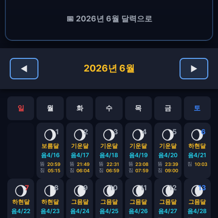
📅 2026년 6월 달력으로
2026년 6월
◀
▶
일
월
화
수
목
금
토
🌖
🌖
🌖
🌖
🌖
🌖
1
2
3
4
5
6
보름달
기운달
기운달
기운달
기운달
하현달
음4/16
음4/17
음4/18
음4/19
음4/20
음4/21
뜸
뜸
뜸
뜸
뜸
짐
20:59
21:49
22:31
23:08
23:39
10:03
짐
짐
짐
짐
짐
05:15
06:04
06:59
07:59
09:00
🌖
🌗
🌘
🌘
🌘
🌘
🌘
7
8
9
10
11
12
13
하현달
하현달
그믐달
그믐달
그믐달
그믐달
그믐달
음4/22
음4/23
음4/24
음4/25
음4/26
음4/27
음4/28