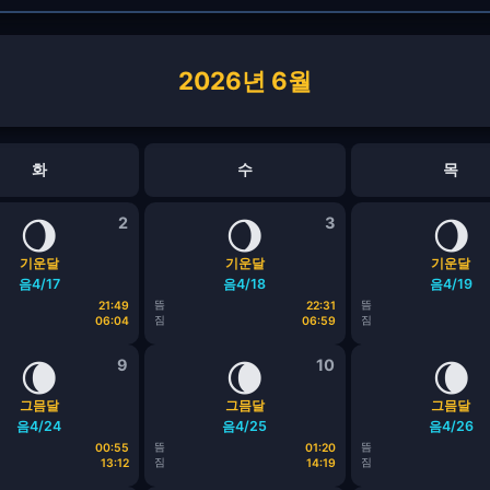
2026년 6월
화
수
목
🌖
2
🌖
3
🌖
기운달
기운달
기운달
음4/17
음4/18
음4/19
뜸
뜸
21:49
22:31
짐
짐
06:04
06:59
🌘
9
🌘
10
🌘
그믐달
그믐달
그믐달
음4/24
음4/25
음4/26
뜸
뜸
00:55
01:20
짐
짐
13:12
14:19