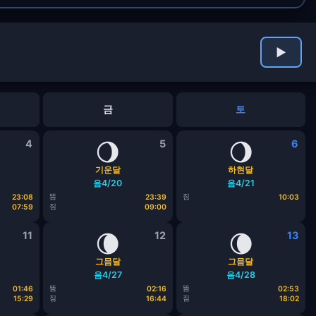
▶
금
토
4
🌖
5
🌖
6
기운달
하현달
음4/20
음4/21
뜸
짐
23:08
23:39
10:03
짐
07:59
09:00
11
🌘
12
🌘
13
그믐달
그믐달
음4/27
음4/28
뜸
뜸
01:46
02:16
02:53
짐
짐
15:29
16:44
18:02