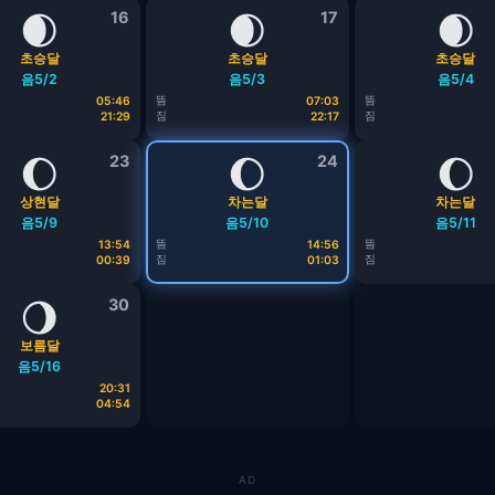
🌒
16
🌒
17
🌒
초승달
초승달
초승달
음5/2
음5/3
음5/4
뜸
뜸
05:46
07:03
짐
짐
21:29
22:17
🌔
23
🌔
24
🌔
상현달
차는달
차는달
음5/9
음5/10
음5/11
뜸
뜸
13:54
14:56
짐
짐
00:39
01:03
🌖
30
보름달
음5/16
20:31
04:54
AD