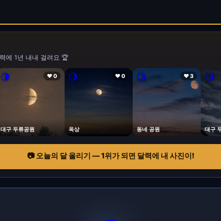
력에 1년 내내 걸려요 🏆
🌗
🌖
🌖
🌖
❤ 0
❤ 0
❤ 3
대구 두류공원
옥상
동네 공원
대구 
📷 오늘의 달 올리기 — 1위가 되면 달력에 내 사진이!