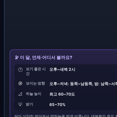
🔭 이 달, 언제·어디서 볼까요?
보기 좋은 시
오후~새벽 2시
🕐
간
🧭
보이는 방향
오후~저녁: 동쪽~남동쪽, 밤: 남쪽~서
📐
하늘 높이
최고 60~70도
💡
밝기
65~70%
달이 상당히 밝아져서 밤하늘을 밝게 비춥니다. 대부분의 주요 