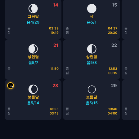
🌘
14
🌑
15
그믐달
삭
음4/29
음5/1
뜸
뜸
뜸
03:39
04:37
짐
짐
짐
19:19
20:30
🌒
21
🌓
22
상현달
상현달
음5/7
음5/8
뜸
뜸
뜸
11:50
12:53
짐
짐
00:15
🌔
28
🌕
29
보름달
보름달
음5/14
음5/15
뜸
뜸
뜸
18:55
19:46
짐
짐
짐
03:13
04:00