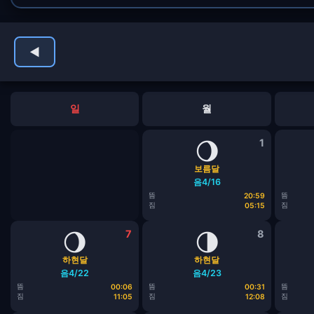
◀
일
월
🌖
1
보름달
음4/16
뜸
뜸
20:59
짐
짐
05:15
🌖
7
🌗
8
하현달
하현달
음4/22
음4/23
뜸
뜸
뜸
00:06
00:31
짐
짐
짐
11:05
12:08