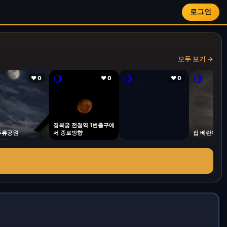
로그인
모두 보기 →
🌖
🌖
🌖
❤ 0
❤ 0
❤ 0
경복궁 전철역 1번출구에
두류공원
서 종로방향
집 베란다