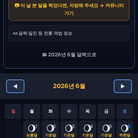
📷 이 날 본 달을 찍었다면, 자랑해 주세요 → 커뮤니티
가기
📜 음력·일진 등 전통 역법 정보
📅 2026년 6월 달력으로
2026년 6월
◀
▶
일
월
화
수
목
금
토
🌖
🌖
🌖
🌖
🌖
🌖
1
2
3
4
5
6
보름달
기운달
기운달
기운달
기운달
하현달