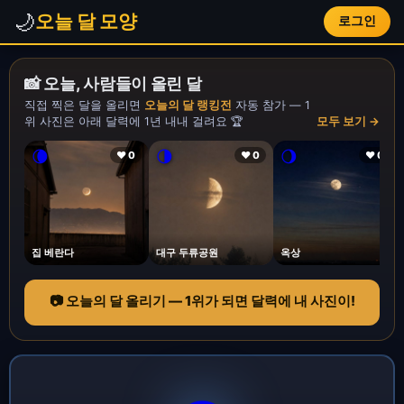
🌙
오늘 달 모양
로그인
📸 오늘, 사람들이 올린 달
직접 찍은 달을 올리면
오늘의 달 랭킹전
자동 참가 — 1
위 사진은 아래 달력에 1년 내내 걸려요 🏆
모두 보기 →
🌘
🌗
🌖
❤ 0
❤ 0
❤ 0
집 베란다
대구 두류공원
옥상
📷 오늘의 달 올리기 — 1위가 되면 달력에 내 사진이!