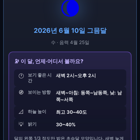
🌘
2026년 6월 10일 그믐달
수 · 음력 4월 25일
🔭 이 달, 언제·어디서 볼까요?
보기 좋은 시
새벽 2시~오후 2시
🕐
간
🧭
보이는 방향
새벽~아침: 동쪽~남동쪽, 낮: 남
쪽~서쪽
📐
하늘 높이
최고 30~40도
💡
밝기
30~40%
달의 왼쪽 1/3 정도만 밝은 초승달 모양입니다. 새벽 늦게