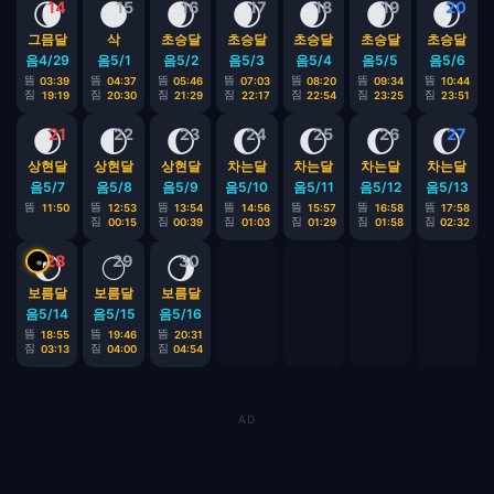
🌘
🌑
🌒
🌒
🌒
🌒
🌒
14
15
16
17
18
19
20
그믐달
삭
초승달
초승달
초승달
초승달
초승달
음4/29
음5/1
음5/2
음5/3
음5/4
음5/5
음5/6
뜸
뜸
뜸
뜸
뜸
뜸
뜸
03:39
04:37
05:46
07:03
08:20
09:34
10:44
짐
짐
짐
짐
짐
짐
짐
19:19
20:30
21:29
22:17
22:54
23:25
23:51
🌒
🌓
🌔
🌔
🌔
🌔
🌔
21
22
23
24
25
26
27
상현달
상현달
상현달
차는달
차는달
차는달
차는달
음5/7
음5/8
음5/9
음5/10
음5/11
음5/12
음5/13
뜸
뜸
뜸
뜸
뜸
뜸
뜸
11:50
12:53
13:54
14:56
15:57
16:58
17:58
짐
짐
짐
짐
짐
짐
00:15
00:39
01:03
01:29
01:58
02:32
🌔
🌕
🌖
28
29
30
보름달
보름달
보름달
음5/14
음5/15
음5/16
뜸
뜸
뜸
18:55
19:46
20:31
짐
짐
짐
03:13
04:00
04:54
AD